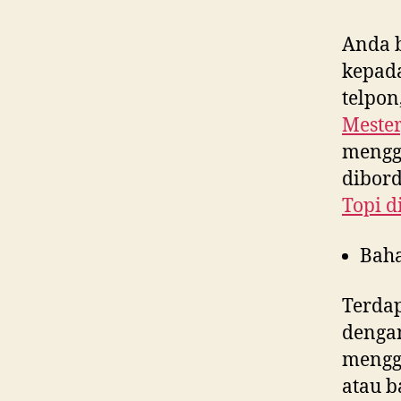
Anda 
kepad
telpon
Mester
menggu
dibord
Topi d
Bah
Terdap
denga
menggu
atau b