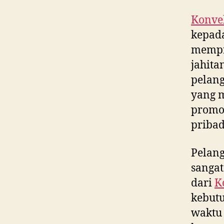
Konvek
kepada
mempr
jahita
pelang
yang m
promos
pribad
Pelan
sangat
dari
K
kebut
waktu 