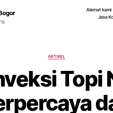
Alamat kami
 Bogor
Jasa K
ang
Categories
ARTIKEL
veksi Topi 
erpercaya d