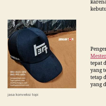
karen
kebutu
Penger
Meste
tepat 
yang t
tetap 
yang d
jasa konveksi topi