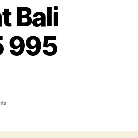
t Bali
5 995
on
nts
Konveksi
Topi
No.1
Terpercaya