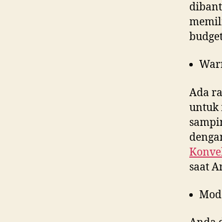
dibant
memili
budget
War
Ada ra
untuk 
sampin
dengan
Konvek
saat 
Mod