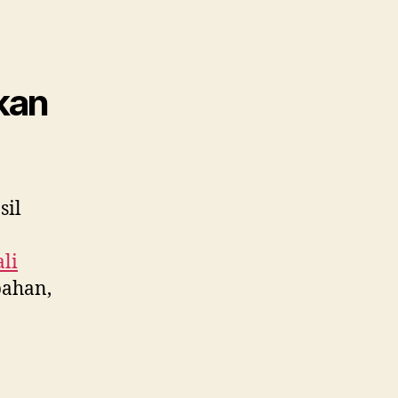
kan
sil
li
bahan,