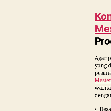
Kon
Me
Pro
Agar p
yang 
pesana
Mester
warna,
denga
Desa