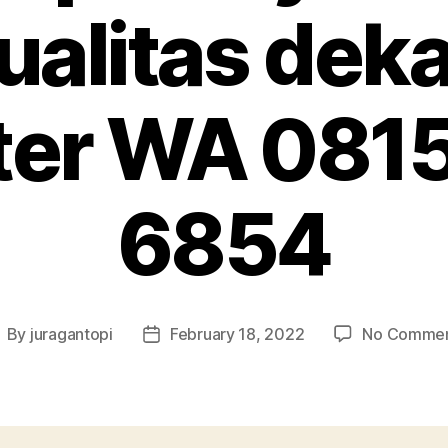
alitas deka
er WA 081
6854
By
juragantopi
February 18, 2022
No Comme
ost
Post
uthor
date