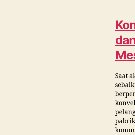
Kon
dan
Me
Saat a
sebaik
berpe
konvek
pelang
pabrik
komun