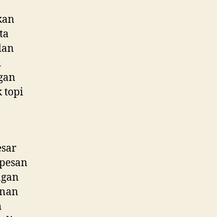
kan
ta
dan
h
gan
 topi
esar
 pesan
ngan
anan
h