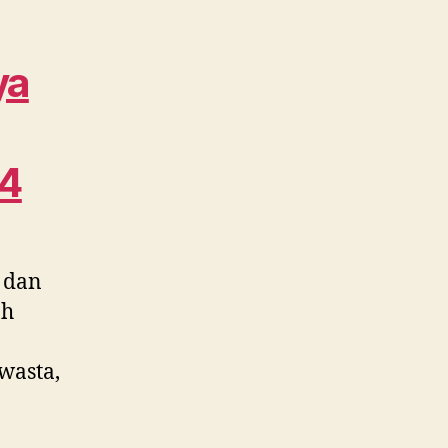
dan
Berkualitas
dekat
ya
Bali
Mester
WA
0815
4
995
6854
 dan
ah
wasta,