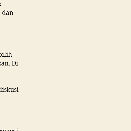
k
n dan
ilih
an. Di
iskusi