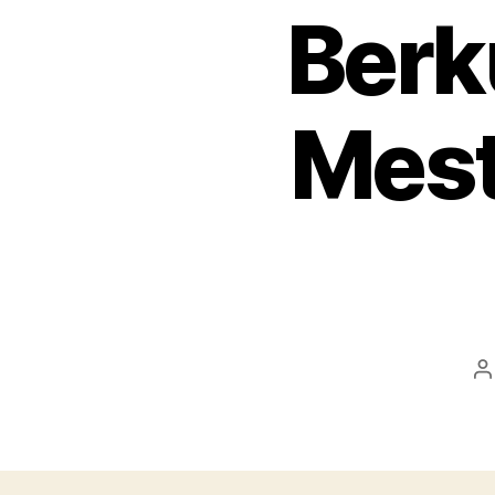
Berku
Mest
P
a