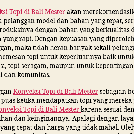
si Topi di
Bali Mester
akan merekomendasi
 pelanggan model dan bahan yang tepat, ser
oduksinya dengan bahan yang berkualitas 
n yang rapi. Dengan kepuasan yang diperole
gan, maka tidah heran banyak sekali pelang
emesan topi untuk keperluannya baik untuk
i, topi seragam, maupun untuk kepentingan
i dan komunitas.
ggan
Konveksi Topi di
Bali Mester
sebagian b
 puas ketika mendapatkan topi yang mereka
onveksi Topi di
Bali Mester
karena sesuai de
uhan dan keinginannya. Apalagi dengan lay
yang cepat dan harga yang tidak mahal. Ole