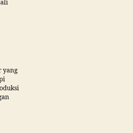
ali
r yang
pi
roduksi
gan