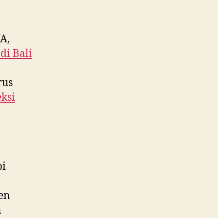
A,
 di
Bali
rus
ksi
pi
ken
n