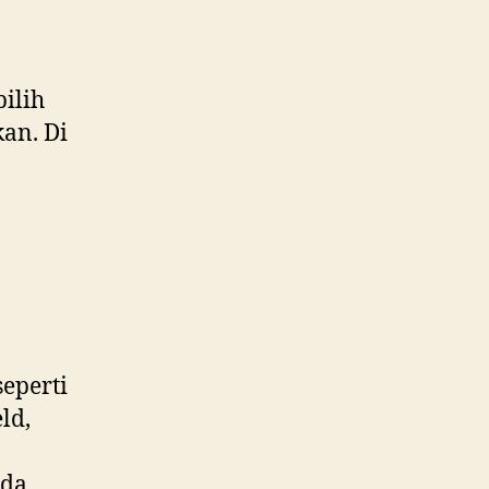
ilih
an. Di
eperti
ld,
ada