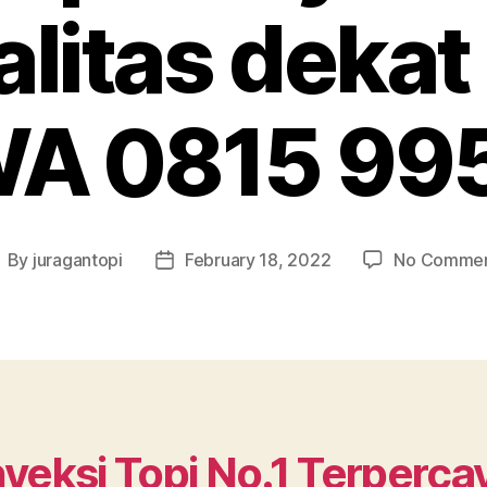
litas dekat
WA 0815 99
By
juragantopi
February 18, 2022
No Comme
ost
Post
uthor
date
veksi Topi No.1 Terperca