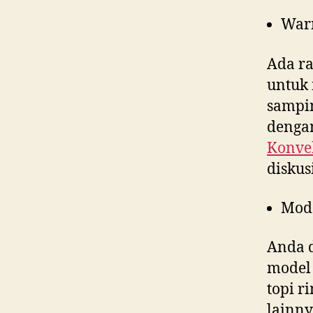
War
Ada ra
untuk 
sampin
dengan
Konvek
diskus
Mod
Anda d
model 
topi r
lainny