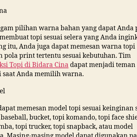
na
gam pilihan warna bahan yang dapat Anda p
membuat topi sesuai selera yang Anda ingink
g itu, Anda juga dapat memesan warna topi
 pola print tertentu sesuai kebutuhan. Tim
si Topi di
Bidara Cina
dapat menjadi teman
i saat Anda memilih warna.
el
apat memesan model topi sesuai keinginan s
baseball, bucket, topi komando, topi face shie
imba, topi trucker, topi snapback, atau model
a. Masing-masing model dapat digunakan p