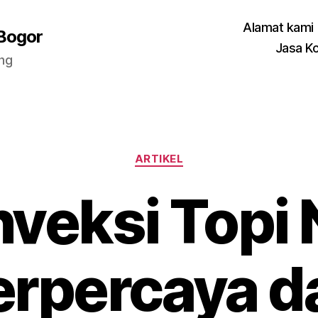
Alamat kami
 Bogor
Jasa K
ang
Categories
ARTIKEL
veksi Topi 
erpercaya d