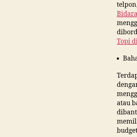
telpon
Bidara
menggu
dibord
Topi d
Bah
Terdap
denga
menggu
atau b
dibant
memili
budget