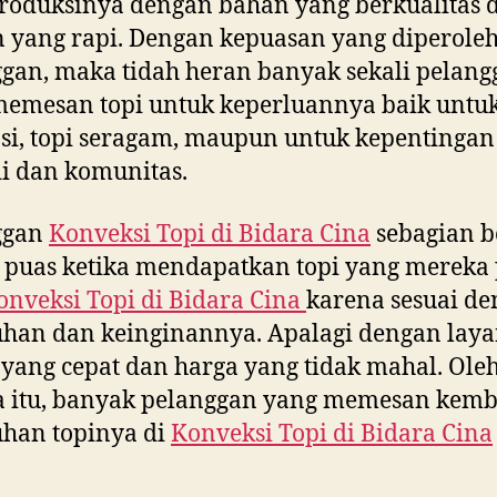
oduksinya dengan bahan yang berkualitas 
n yang rapi. Dengan kepuasan yang diperole
gan, maka tidah heran banyak sekali pelang
emesan topi untuk keperluannya baik untuk
i, topi seragam, maupun untuk kepentingan
i dan komunitas.
ggan
Konveksi Topi di
Bidara Cina
sebagian b
 puas ketika mendapatkan topi yang mereka
onveksi Topi di
Bidara Cina
karena sesuai d
uhan dan keinginannya. Apalagi dengan lay
yang cepat dan harga yang tidak mahal. Ole
a itu, banyak pelanggan yang memesan kemb
han topinya di
Konveksi Topi di
Bidara Cina