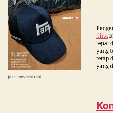
Penger
Cina
m
tepat 
yang t
tetap 
yang d
jasa konveksi topi
Kon