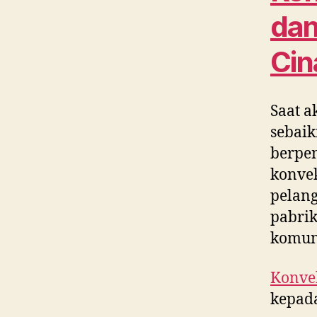
dan
Cin
Saat a
sebaik
berpe
konvek
pelang
pabrik
komun
Konvek
kepada