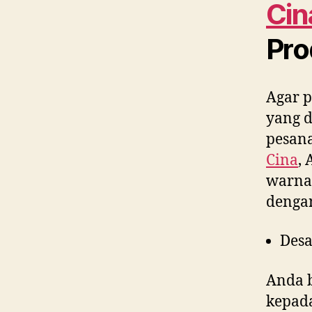
Cin
Pro
Agar p
yang 
pesana
Cina
,
warna,
denga
Desa
Anda 
kepad