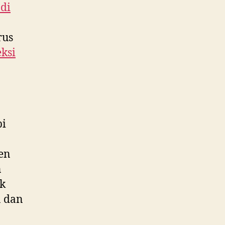
 di
rus
ksi
pi
ken
n
k
n dan