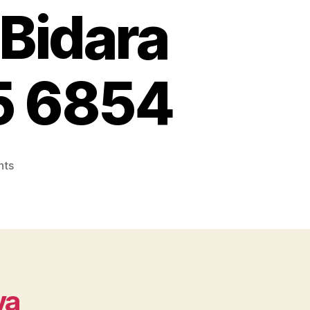
 Bidara
5 6854
on
nts
Konveksi
Topi
No.1
Terpercaya
dan
Berkualitas
dekat
ya
Bidara