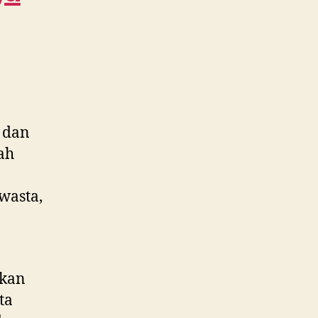
Cina
WA
0815
995
6854
 dan
ah
wasta,
kan
ta