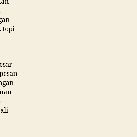
dan
h
gan
 topi
esar
 pesan
engan
anan
h
ali