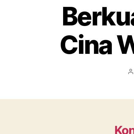
Berkua
Cina 
P
a
Kon