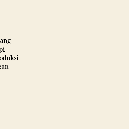
yang
pi
roduksi
gan