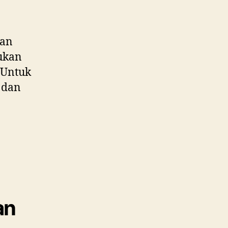
an
kukan
. Untuk
a dan
an