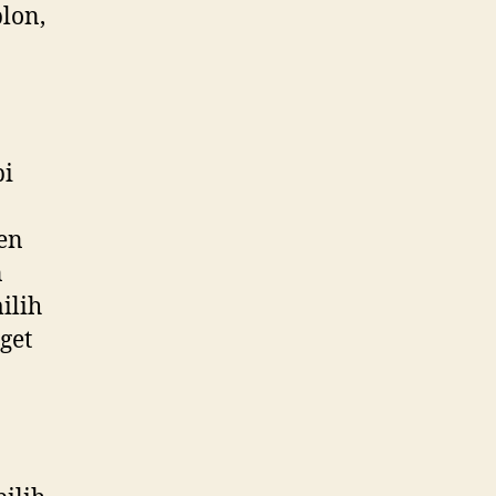
lon,
pi
ken
n
ilih
get