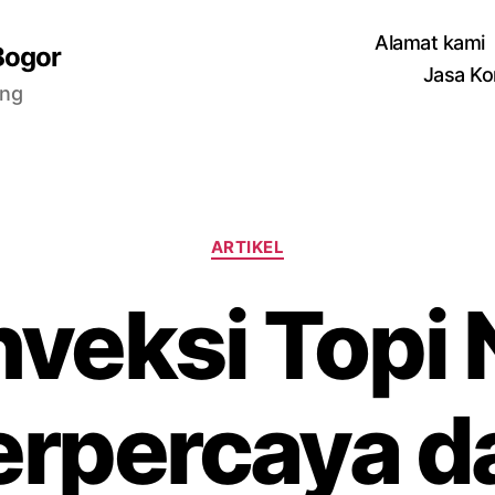
Alamat kami
Bogor
Jasa Ko
ang
Categories
ARTIKEL
veksi Topi 
erpercaya d