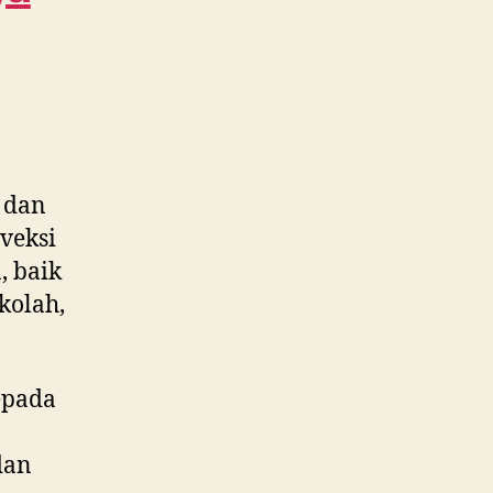
WA
0815
995
6854
 dan
veksi
, baik
kolah,
epada
dan