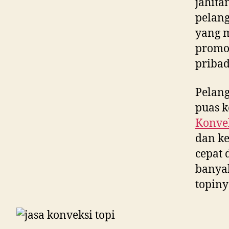
jahita
pelang
yang m
promos
pribad
Pelan
puas k
Konvek
dan ke
cepat 
banya
topiny