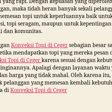
n yang rapi. Dengan kepuasan yang diperole
gan, maka tidah heran banyak sekali pelang
emesan topi untuk keperluannya baik untuk
i, topi seragam, maupun untuk kepentingan
i dan komunitas.
ggan
Konveksi Topi di
Ceger
sebagian besar s
etika mendapatkan topi yang mereka pesan 
si Topi di
Ceger
karena sesuai dengan kebu
inginannya. Apalagi dengan layanan waktu
dan harga yang tidak mahal. Oleh karena itu,
k pelanggan yang memesan kembali kebutu
a di
Konveksi Topi di
Ceger