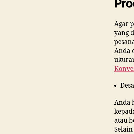
Pro
Agar p
yang 
pesana
Anda d
ukuran
Konvek
Desa
Anda 
kepad
atau b
Selain