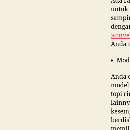
Ada ra
untuk 
sampin
dengan
Konvek
Anda 
Mod
Anda d
model 
topi r
lainny
kesem
berdis
memili