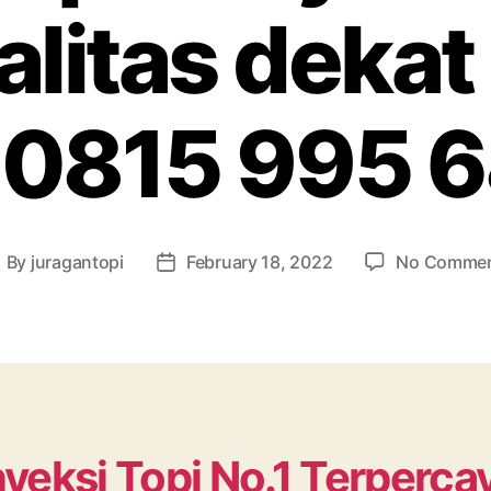
alitas dekat
0815 995 
By
juragantopi
February 18, 2022
No Comme
ost
Post
uthor
date
veksi Topi No.1 Terperca