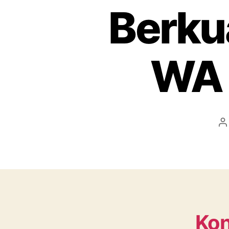
Berku
WA 
P
a
Kon