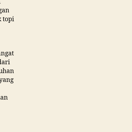
h
gan
 topi
angat
dari
tuhan
 yang
han