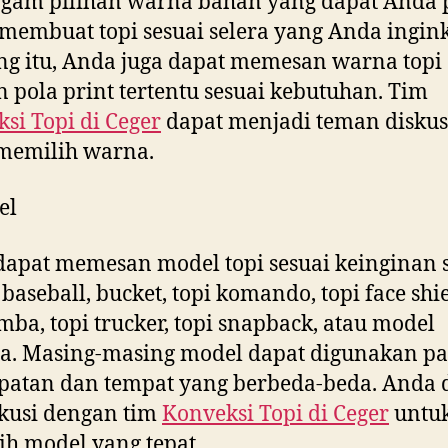
gam pilihan warna bahan yang dapat Anda p
membuat topi sesuai selera yang Anda ingink
g itu, Anda juga dapat memesan warna topi
 pola print tertentu sesuai kebutuhan. Tim
si Topi di
Ceger
dapat menjadi teman diskusi
memilih warna.
el
apat memesan model topi sesuai keinginan s
baseball, bucket, topi komando, topi face shie
imba, topi trucker, topi snapback, atau model
a. Masing-masing model dapat digunakan p
patan dan tempat yang berbeda-beda. Anda 
kusi dengan tim
Konveksi Topi di
Ceger
untu
h model yang tepat.