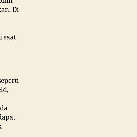
ilih
an. Di
 saat
eperti
ld,
ada
dapat
k