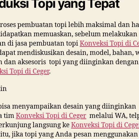
duksi Topi yang Tepat
roses pembuatan topi lebih maksimal dan ha
didapatkan memuaskan, sebelum melakukan
n di jasa pembuatan topi
Konveksi Topi di
C
apat mendiskusikan desain, model, bahan, 
 dan aksesoris topi yang diinginkan dengan
si Topi di
Ceger
.
in
bisa menyampaikan desain yang diinginkan
a tim
Konveksi Topi di
Ceger
melalui WA, tel
erkunjung langsung ke
Konveksi Topi di
Cege
 itu, jika topi yang Anda pesan menggunakan 