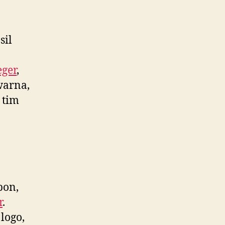
sil
eger
,
warna,
 tim
pon,
r
.
logo,