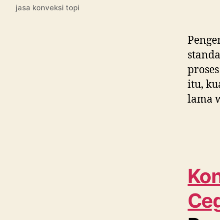
jasa konveksi topi
Penger
standa
proses
itu, k
lama w
Kon
Ce