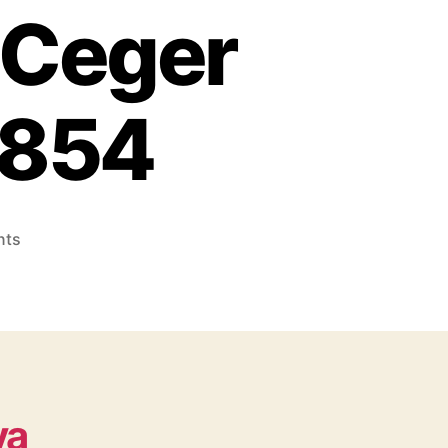
 Ceger
6854
on
nts
Konveksi
Topi
No.1
Terpercaya
dan
Berkualitas
dekat
ya
Ceger