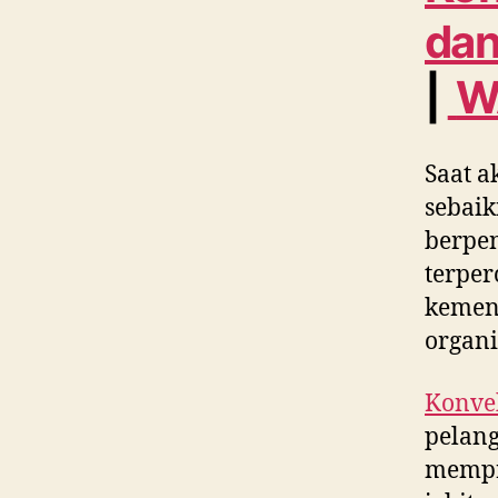
dan
|
W
Saat a
sebaik
berpe
terper
kement
organi
Konvek
pelang
mempr