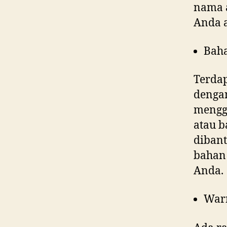
nama a
Anda 
Bah
Terdap
denga
menggu
atau b
dibant
bahan 
Anda.
War