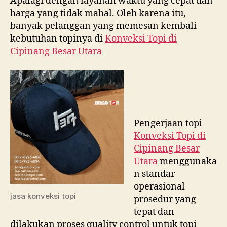
Apalagi dengan layanan waktu yang cepat dan
harga yang tidak mahal. Oleh karena itu,
banyak pelanggan yang memesan kembali
kebutuhan topinya di
Konveksi Topi di
Cipinang Besar Utara
Pengerjaan topi
Konveksi Topi di
Cipinang Besar
Utara
menggunaka
n standar
operasional
jasa konveksi topi
prosedur yang
tepat dan
dilakukan proses quality control untuk topi