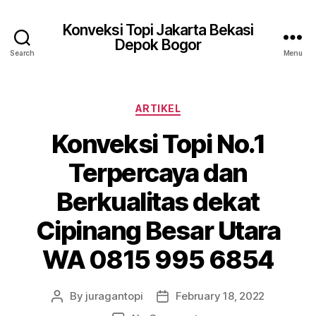
Konveksi Topi Jakarta Bekasi
Depok Bogor
Search
Menu
Categories
ARTIKEL
Konveksi Topi No.1
Terpercaya dan
Berkualitas dekat
Cipinang Besar Utara
WA 0815 995 6854
By
juragantopi
February 18, 2022
Post
Post
author
date