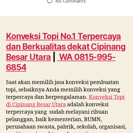
on
No Comments
Konveksi
Topi
No.1
Terpercaya
dan
Konveksi Topi No.1 Terpercaya
Berkualitas
dan Berkualitas dekat
Cipinang
dekat
Cipinang
Besar Utara
|
WA 0815-995-
Besar
6854
Utara
WA
0815
Saat akan memilih jasa konveksi pembuatan
995
topi, sebaiknya Anda memilih konveksi yang
6854
terpercaya dan berpengalaman.
Konveksi Topi
di
Cipinang Besar Utara
adalah konveksi
terpercaya yang sudah melayani ribuan
pelanggan, baik kementerian, BUMN,
perusahaan swasta, pabrik, sekolah, organisasi,