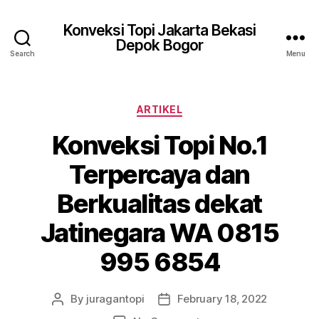
Konveksi Topi Jakarta Bekasi
Depok Bogor
Search
Menu
Categories
ARTIKEL
Konveksi Topi No.1
Terpercaya dan
Berkualitas dekat
Jatinegara WA 0815
995 6854
By
juragantopi
February 18, 2022
Post
Post
author
date