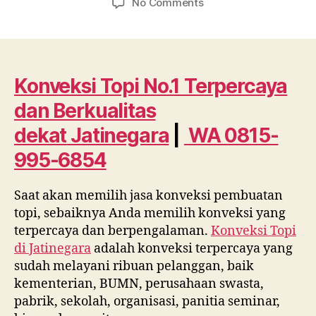
on
No Comments
Konveksi
Topi
No.1
Terpercaya
dan
Konveksi Topi No.1 Terpercaya
Berkualitas
dan Berkualitas
dekat
Jatinegara
dekat
Jatinegara
|
WA 0815-
WA
995-6854
0815
995
6854
Saat akan memilih jasa konveksi pembuatan
topi, sebaiknya Anda memilih konveksi yang
terpercaya dan berpengalaman.
Konveksi Topi
di
Jatinegara
adalah konveksi terpercaya yang
sudah melayani ribuan pelanggan, baik
kementerian, BUMN, perusahaan swasta,
pabrik, sekolah, organisasi, panitia seminar,