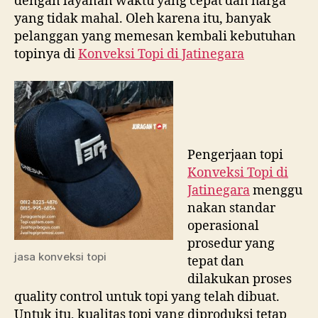
dengan layanan waktu yang cepat dan harga
yang tidak mahal. Oleh karena itu, banyak
pelanggan yang memesan kembali kebutuhan
topinya di
Konveksi Topi di
Jatinegara
Pengerjaan topi
Konveksi Topi di
Jatinegara
menggu
nakan standar
operasional
prosedur yang
jasa konveksi topi
tepat dan
dilakukan proses
quality control untuk topi yang telah dibuat.
Untuk itu, kualitas topi yang diproduksi tetap