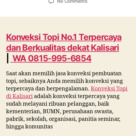
on
No Comments
Konveksi
Topi
No.1
Terpercaya
dan
Konveksi Topi No.1 Terpercaya
Berkualitas
dan Berkualitas dekat
Kalisari
dekat
Kalisari
|
WA 0815-995-6854
WA
0815
Saat akan memilih jasa konveksi pembuatan
995
topi, sebaiknya Anda memilih konveksi yang
6854
terpercaya dan berpengalaman.
Konveksi Topi
di
Kalisari
adalah konveksi terpercaya yang
sudah melayani ribuan pelanggan, baik
kementerian, BUMN, perusahaan swasta,
pabrik, sekolah, organisasi, panitia seminar,
hingga komunitas