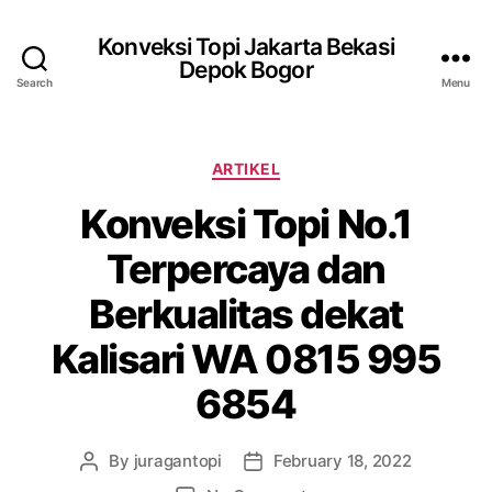
Konveksi Topi Jakarta Bekasi
Depok Bogor
Search
Menu
Categories
ARTIKEL
Konveksi Topi No.1
Terpercaya dan
Berkualitas dekat
Kalisari WA 0815 995
6854
By
juragantopi
February 18, 2022
Post
Post
author
date