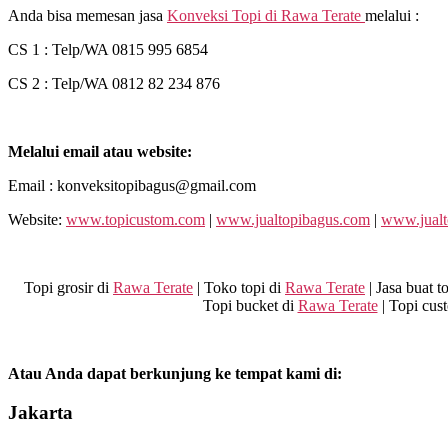
Anda bisa memesan jasa
Konveksi Topi di
Rawa Terate
melalui :
CS 1 : Telp/WA 0815 995 6854
CS 2 : Telp/WA 0812 82 234 876
Melalui email atau website:
Email : konveksitopibagus@gmail.com
Website:
www.topicustom.com
|
www.jualtopibagus.com
|
www.jualt
Topi grosir di
Rawa Terate
| Toko topi di
Rawa Terate
| Jasa buat t
Topi bucket di
Rawa Terate
| Topi cus
Atau Anda dapat berkunjung ke tempat kami di:
Jakarta