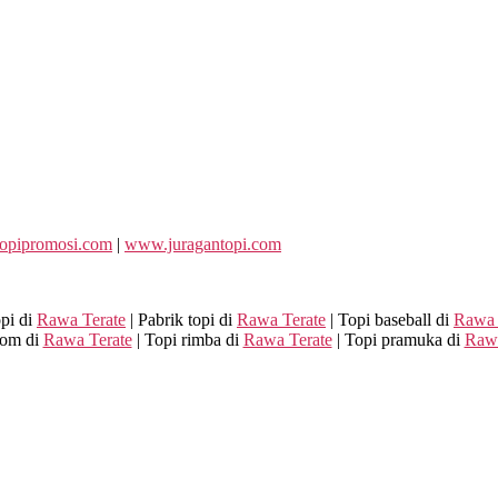
opipromosi.com
|
www.juragantopi.com
opi di
Rawa Terate
| Pabrik topi di
Rawa Terate
| Topi baseball di
Rawa 
tom di
Rawa Terate
| Topi rimba di
Rawa Terate
| Topi pramuka di
Rawa