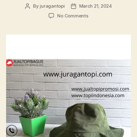
By
juragantopi
March 21, 2024
Post
Post
author
date
on
No Comments
Grosir
Topi
Murah
Jakarta
dekat
Tegal
Parang
|
0815
995
6854