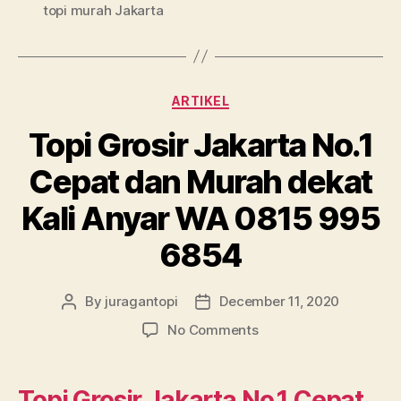
topi murah Jakarta
Categories
ARTIKEL
Topi Grosir Jakarta No.1
Cepat dan Murah dekat
Kali Anyar WA 0815 995
6854
By
juragantopi
December 11, 2020
Post
Post
author
date
on
No Comments
Topi
Grosir
Jakarta
Topi Grosir Jakarta No.1 Cepat