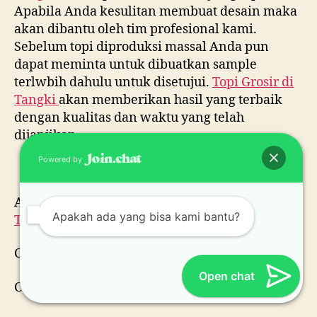
Apabila Anda kesulitan membuat desain maka
akan dibantu oleh tim profesional kami.
Sebelum topi diproduksi massal Anda pun
dapat meminta untuk dibuatkan sample
terlwbih dahulu untuk disetujui.
Topi Grosir di
Tangki
akan memberikan hasil yang terbaik
dengan kualitas dan waktu yang telah
dijanjikan.
Powered by
Anda bisa memesan jasa
Topi Grosir di
Apakah ada yang bisa kami bantu?
Tangki
melalui :
CS 1 : Telp/WA 0815 995 6854
Open chat
CS 2 : Telp/WA 0812 82 234 876