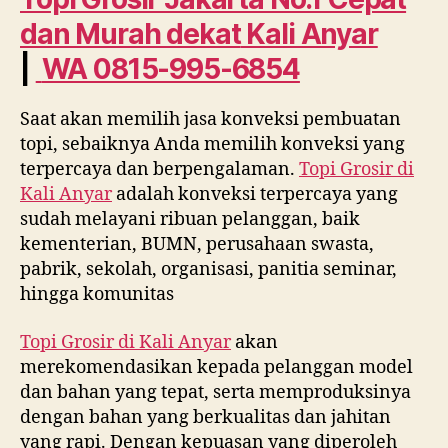
No.1
dan Murah dekat
Kali Anyar
Cepat
dan
|
WA 0815-995-6854
Murah
dekat
Saat akan memilih jasa konveksi pembuatan
Kali
Anyar
topi, sebaiknya Anda memilih konveksi yang
WA
terpercaya dan berpengalaman.
Topi Grosir di
0815
Kali Anyar
adalah konveksi terpercaya yang
995
sudah melayani ribuan pelanggan, baik
6854
kementerian, BUMN, perusahaan swasta,
pabrik, sekolah, organisasi, panitia seminar,
hingga komunitas
Topi Grosir di
Kali Anyar
akan
merekomendasikan kepada pelanggan model
dan bahan yang tepat, serta memproduksinya
dengan bahan yang berkualitas dan jahitan
yang rapi. Dengan kepuasan yang diperoleh