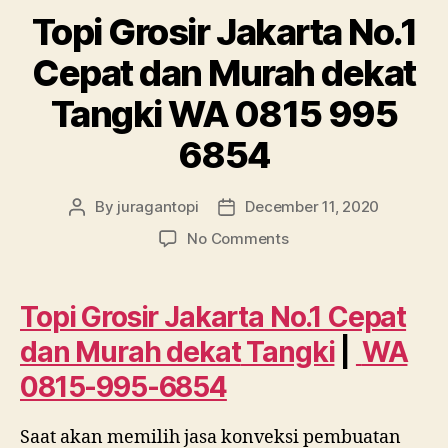
Topi Grosir Jakarta No.1
Cepat dan Murah dekat
Tangki WA 0815 995
6854
By
juragantopi
December 11, 2020
Post
Post
author
date
on
No Comments
Topi
Grosir
Jakarta
Topi Grosir Jakarta No.1 Cepat
No.1
dan Murah dekat
Tangki
|
WA
Cepat
dan
0815-995-6854
Murah
dekat
Saat akan memilih jasa konveksi pembuatan
Tangki