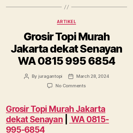
Categories
ARTIKEL
Grosir Topi Murah
Jakarta dekat Senayan
WA 0815 995 6854
By
juragantopi
March 28, 2024
Post
Post
author
date
on
No Comments
Grosir
Topi
Murah
Grosir Topi Murah Jakarta
Jakarta
dekat
Senayan
|
WA 0815-
dekat
Senayan
995-6854
WA