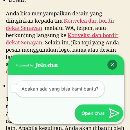
Desain
Anda bisa menyampaikan desain yang
diinginkan kepada tim
Konveksi dan bordir
dekat
Senayan
melalui WA, telpon, atau
berkunjung langsung ke
Konveksi dan bordir
dekat
Senayan
. Selain itu, jika topi yang Anda
pesan menggunakan logo, nama atau desain
lain yang harus dibordir atau sablon, Anda
akan dibantu tim
Konveksi dan bordir
Powered by
dekat
Senayan
Bahan
Apakah ada yang bisa kami bantu?
Terdapat banyak pilihan bahan untuk
membuat topi dengan harga yang beragam.
Open chat
Anda dapat memilih menggunakan bahan drill,
rafel, canvas, jaring, laken atau bahan yang
lain. Apabila kesulitan, Anda akan dibantu oleh