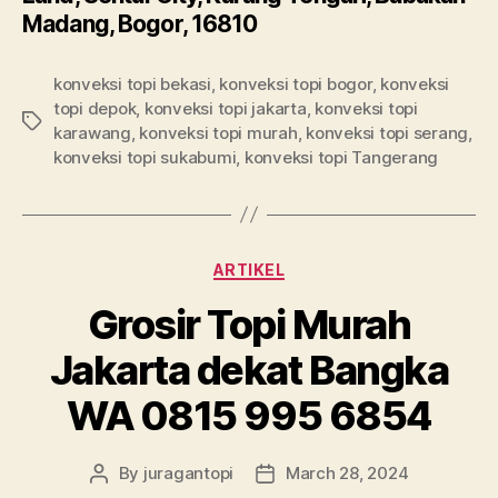
Madang, Bogor, 16810
konveksi topi bekasi
,
konveksi topi bogor
,
konveksi
topi depok
,
konveksi topi jakarta
,
konveksi topi
Tags
karawang
,
konveksi topi murah
,
konveksi topi serang
,
konveksi topi sukabumi
,
konveksi topi Tangerang
Categories
ARTIKEL
Grosir Topi Murah
Jakarta dekat Bangka
WA 0815 995 6854
By
juragantopi
March 28, 2024
Post
Post