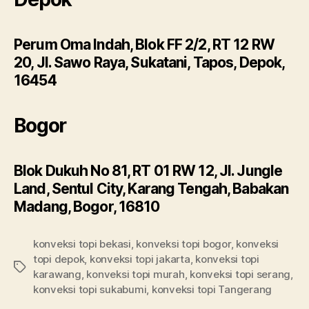
Perum Oma Indah, Blok FF 2/2, RT 12 RW
20, Jl. Sawo Raya, Sukatani, Tapos, Depok,
16454
Bogor
Blok Dukuh No 81, RT 01 RW 12, Jl. Jungle
Land, Sentul City, Karang Tengah, Babakan
Madang, Bogor, 16810
konveksi topi bekasi
,
konveksi topi bogor
,
konveksi
topi depok
,
konveksi topi jakarta
,
konveksi topi
Tags
karawang
,
konveksi topi murah
,
konveksi topi serang
,
konveksi topi sukabumi
,
konveksi topi Tangerang