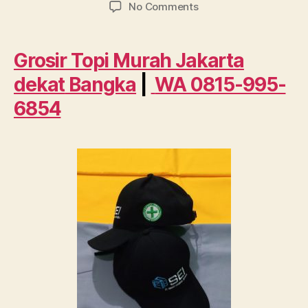
author
date
on
No Comments
Grosir
Topi
Murah
Grosir Topi Murah Jakarta
Jakarta
dekat
Bangka
|
WA 0815-995-
dekat
Bangka
6854
WA
0815
995
6854