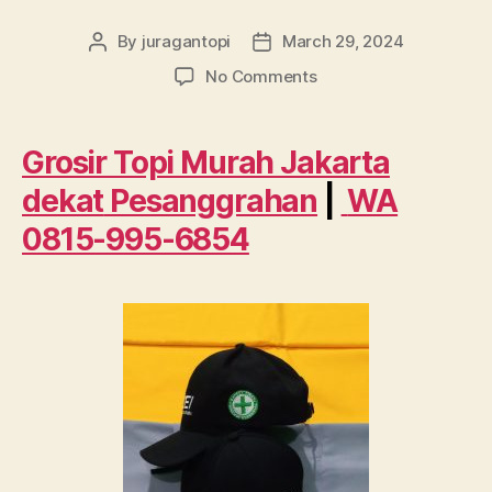
By
juragantopi
March 29, 2024
Post
Post
author
date
on
No Comments
Grosir
Topi
Murah
Grosir Topi Murah Jakarta
Jakarta
dekat
Pesanggrahan
|
WA
dekat
Pesanggrahan
0815-995-6854
WA
0815
995
6854