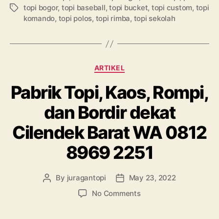
topi bogor
,
topi baseball
,
topi bucket
,
topi custom
,
topi
Tags
komando
,
topi polos
,
topi rimba
,
topi sekolah
Categories
ARTIKEL
Pabrik Topi, Kaos, Rompi,
dan Bordir dekat
Cilendek Barat WA 0812
8969 2251
By
juragantopi
May 23, 2022
Post
Post
author
date
on
No Comments
Pabrik
Topi,