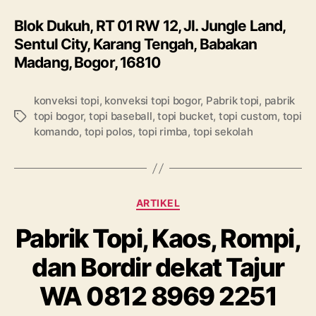
Blok Dukuh, RT 01 RW 12, Jl. Jungle Land,
Sentul City, Karang Tengah, Babakan
Madang, Bogor, 16810
konveksi topi
,
konveksi topi bogor
,
Pabrik topi
,
pabrik
topi bogor
,
topi baseball
,
topi bucket
,
topi custom
,
topi
Tags
komando
,
topi polos
,
topi rimba
,
topi sekolah
Categories
ARTIKEL
Pabrik Topi, Kaos, Rompi,
dan Bordir dekat Tajur
WA 0812 8969 2251