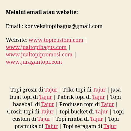
Melalui email atau website:
Email : konveksitopibagus@gmail.com
Website:
www.topicustom.com
|
www.jualtopibagus.com
|
www.jualtopipromosi.com
|
www.juragantopi.com
Topi grosir di
Tajur
| Toko topi di
Tajur
| Jasa
buat topi di
Tajur
| Pabrik topi di
Tajur
| Topi
baseball di
Tajur
| Produsen topi di
Tajur
|
Grosir topi di
Tajur
| Topi bucket di
Tajur
| Topi
custom di
Tajur
| Topi rimba di
Tajur
| Topi
pramuka di
Tajur
| Topi seragam di
Tajur