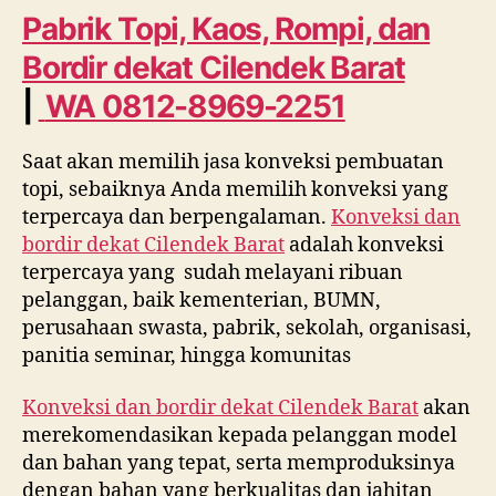
Kaos,
Pabrik Topi, Kaos, Rompi, dan
Rompi,
Bordir dekat
Cilendek Barat
dan
Bordir
|
WA 0812-8969-2251
dekat
Cilendek
Saat akan memilih jasa konveksi pembuatan
Barat
WA
topi, sebaiknya Anda memilih konveksi yang
0812
terpercaya dan berpengalaman.
Konveksi dan
8969
bordir dekat
Cilendek Barat
adalah konveksi
2251
terpercaya yang sudah melayani ribuan
pelanggan, baik kementerian, BUMN,
perusahaan swasta, pabrik, sekolah, organisasi,
panitia seminar, hingga komunitas
Konveksi dan bordir dekat
Cilendek Barat
akan
merekomendasikan kepada pelanggan model
dan bahan yang tepat, serta memproduksinya
dengan bahan yang berkualitas dan jahitan