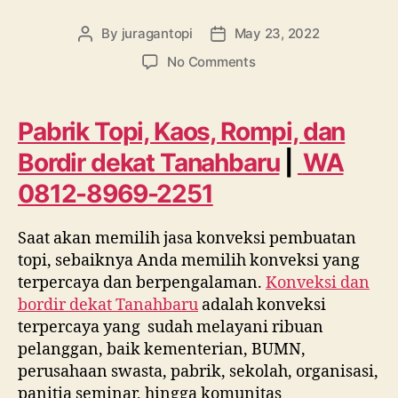
By
juragantopi
May 23, 2022
Post
Post
author
date
on
No Comments
Pabrik
Topi,
Kaos,
Pabrik Topi, Kaos, Rompi, dan
Rompi,
Bordir dekat
Tanahbaru
|
WA
dan
Bordir
0812-8969-2251
dekat
Tanahbaru
Saat akan memilih jasa konveksi pembuatan
WA
0812
topi, sebaiknya Anda memilih konveksi yang
8969
terpercaya dan berpengalaman.
Konveksi dan
2251
bordir dekat
Tanahbaru
adalah konveksi
terpercaya yang sudah melayani ribuan
pelanggan, baik kementerian, BUMN,
perusahaan swasta, pabrik, sekolah, organisasi,
panitia seminar, hingga komunitas