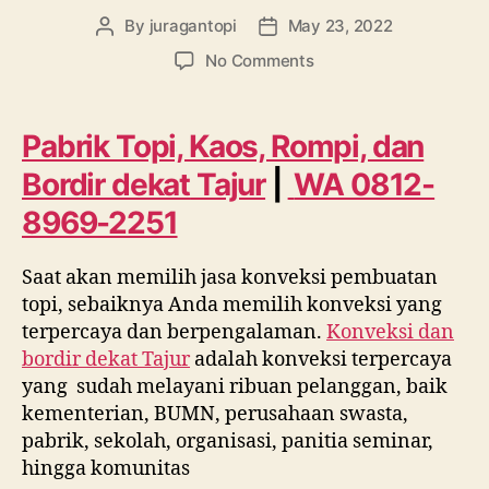
By
juragantopi
May 23, 2022
Post
Post
author
date
on
No Comments
Pabrik
Topi,
Kaos,
Pabrik Topi, Kaos, Rompi, dan
Rompi,
Bordir dekat
Tajur
|
WA 0812-
dan
Bordir
8969-2251
dekat
Tajur
Saat akan memilih jasa konveksi pembuatan
WA
0812
topi, sebaiknya Anda memilih konveksi yang
8969
terpercaya dan berpengalaman.
Konveksi dan
2251
bordir dekat
Tajur
adalah konveksi terpercaya
yang sudah melayani ribuan pelanggan, baik
kementerian, BUMN, perusahaan swasta,
pabrik, sekolah, organisasi, panitia seminar,
hingga komunitas