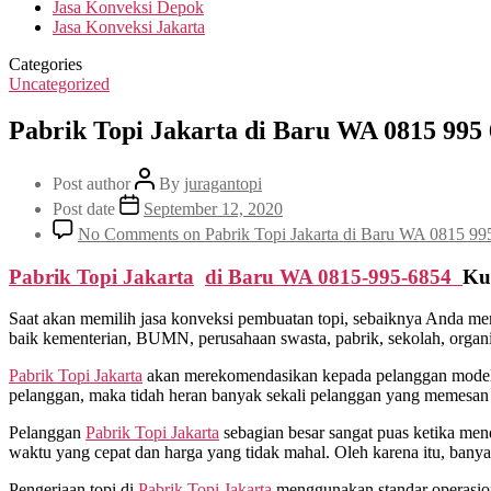
Jasa Konveksi Depok
Jasa Konveksi Jakarta
Categories
Uncategorized
Pabrik Topi Jakarta di Baru WA 0815 995
Post author
By
juragantopi
Post date
September 12, 2020
No Comments
on Pabrik Topi Jakarta di Baru WA 0815 99
Pabrik Topi Jakarta
di
Baru
WA 0815-995-6854
Ku
Saat akan memilih jasa konveksi pembuatan topi, sebaiknya Anda me
baik kementerian, BUMN, perusahaan swasta, pabrik, sekolah, organis
Pabrik Topi Jakarta
akan merekomendasikan kepada pelanggan model d
pelanggan, maka tidah heran banyak sekali pelanggan yang memesan t
Pelanggan
Pabrik Topi Jakarta
sebagian besar sangat puas ketika men
waktu yang cepat dan harga yang tidak mahal. Oleh karena itu, ban
Pengerjaan topi di
Pabrik Topi Jakarta
menggunakan standar operasional