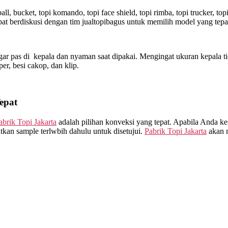
l, bucket, topi komando, topi face shield, topi rimba, topi trucker, t
t berdiskusi dengan tim jualtopibagus untuk memilih model yang tepa
ar pas di kepala dan nyaman saat dipakai. Mengingat ukuran kepala ti
sper, besi cakop, dan klip.
epat
abrik Topi Jakarta
adalah pilihan konveksi yang tepat. Apabila Anda ke
kan sample terlwbih dahulu untuk disetujui.
Pabrik Topi Jakarta
akan m