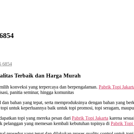
 6854
5 6854
alitas Terbaik dan Harga Murah
milih konveksi yang terpercaya dan berpengalaman.
Pabrik Topi Jakart
asi, panitia seminar, hingga komunitas
an bahan yang tepat, serta memproduksinya dengan bahan yang berkua
opi untuk keperluannya baik untuk topi promosi, topi seragam, maupu
dapatkan topi yang mereka pesan dari
Pabrik Topi Jakarta
karena sesua
yak pelanggan yang memesan kembali kebutuhan topinya di
Pabrik Topi 
 prosedur yang tepat dan dilakukan proses quality control untuk topi y