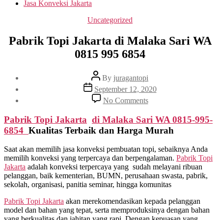
Jasa Konveksi Jakarta
Categories
Uncategorized
Pabrik Topi Jakarta di Malaka Sari WA
0815 995 6854
Post
By
juragantopi
author
Post
September 12, 2020
date
on
No Comments
Pabrik
Topi
Pabrik Topi Jakarta
di
Malaka Sari
WA 0815-995-
Jakarta
6854
Kualitas Terbaik dan Harga Murah
di
Malaka
Saat akan memilih jasa konveksi pembuatan topi, sebaiknya Anda
Sari
memilih konveksi yang terpercaya dan berpengalaman.
Pabrik Topi
WA
Jakarta
adalah konveksi terpercaya yang sudah melayani ribuan
0815
pelanggan, baik kementerian, BUMN, perusahaan swasta, pabrik,
995
sekolah, organisasi, panitia seminar, hingga komunitas
6854
Pabrik Topi Jakarta
akan merekomendasikan kepada pelanggan
model dan bahan yang tepat, serta memproduksinya dengan bahan
yang berkualitas dan jahitan yang rapi. Dengan kepuasan yang