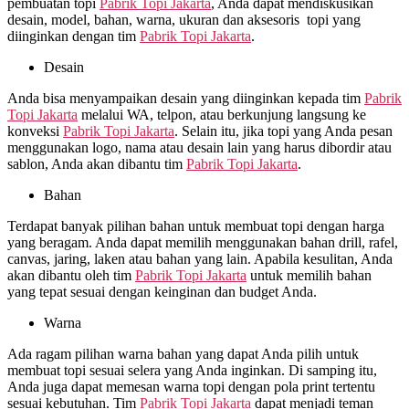
pembuatan topi
Pabrik Topi Jakarta
, Anda dapat mendiskusikan
desain, model, bahan, warna, ukuran dan aksesoris topi yang
diinginkan dengan tim
Pabrik Topi Jakarta
.
Desain
Anda bisa menyampaikan desain yang diinginkan kepada tim
Pabrik
Topi Jakarta
melalui WA, telpon, atau berkunjung langsung ke
konveksi
Pabrik Topi Jakarta
. Selain itu, jika topi yang Anda pesan
menggunakan logo, nama atau desain lain yang harus dibordir atau
sablon, Anda akan dibantu tim
Pabrik Topi Jakarta
.
Bahan
Terdapat banyak pilihan bahan untuk membuat topi dengan harga
yang beragam. Anda dapat memilih menggunakan bahan drill, rafel,
canvas, jaring, laken atau bahan yang lain. Apabila kesulitan, Anda
akan dibantu oleh tim
Pabrik Topi Jakarta
untuk memilih bahan
yang tepat sesuai dengan keinginan dan budget Anda.
Warna
Ada ragam pilihan warna bahan yang dapat Anda pilih untuk
membuat topi sesuai selera yang Anda inginkan. Di samping itu,
Anda juga dapat memesan warna topi dengan pola print tertentu
sesuai kebutuhan. Tim
Pabrik Topi Jakarta
dapat menjadi teman