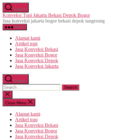
Skip
Search
to
Konveksi Topi Jakarta Bekasi Depok Bogor
the
Jasa konveksi jakarta bogor bekasi depok tangerang
content
Menu
Alamat kami
Artikel topi
Jasa Konveksi Bekasi
Jasa Konveksi Bogor
Jasa Konveksi Depok
Jasa Konveksi Jakarta
Search
Search
for:
Close
search
Close Menu
Alamat kami
Artikel topi
Jasa Konveksi Bekasi
Jasa Konveksi Bogor
Jasa Konveksi Depok