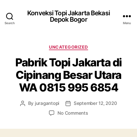
Konveksi Topi Jakarta Bekasi
Depok Bogor
Search
Menu
Categories
UNCATEGORIZED
Pabrik Topi Jakarta di
Cipinang Besar Utara
WA 0815 995 6854
By
juragantopi
September 12, 2020
Post
Post
author
date
on
No Comments
Pabrik
Topi
Jakarta