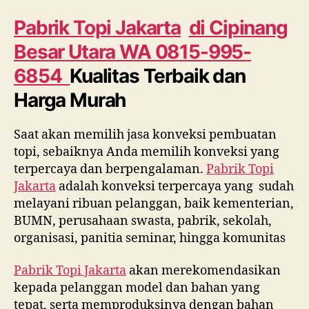
di
Cipinang
Pabrik Topi Jakarta
di
Cipinang
Besar
Besar Utara
WA 0815-995-
Utara
WA
6854
Kualitas Terbaik dan
0815
Harga Murah
995
6854
Saat akan memilih jasa konveksi pembuatan
topi, sebaiknya Anda memilih konveksi yang
terpercaya dan berpengalaman.
Pabrik Topi
Jakarta
adalah konveksi terpercaya yang sudah
melayani ribuan pelanggan, baik kementerian,
BUMN, perusahaan swasta, pabrik, sekolah,
organisasi, panitia seminar, hingga komunitas
Pabrik Topi Jakarta
akan merekomendasikan
kepada pelanggan model dan bahan yang
tepat, serta memproduksinya dengan bahan