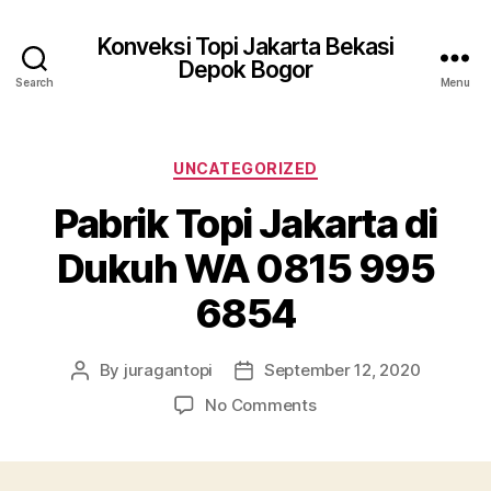
Konveksi Topi Jakarta Bekasi
Depok Bogor
Search
Menu
Categories
UNCATEGORIZED
Pabrik Topi Jakarta di
Dukuh WA 0815 995
6854
By
juragantopi
September 12, 2020
Post
Post
author
date
on
No Comments
Pabrik
Topi
Jakarta