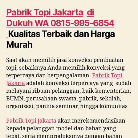
di
Dukuh
Pabrik Topi Jakarta
di
WA
Dukuh
WA 0815-995-6854
0815
995
Kualitas Terbaik dan Harga
6854
Murah
Saat akan memilih jasa konveksi pembuatan
topi, sebaiknya Anda memilih konveksi yang
terpercaya dan berpengalaman.
Pabrik Topi
Jakarta
adalah konveksi terpercaya yang sudah
melayani ribuan pelanggan, baik kementerian,
BUMN, perusahaan swasta, pabrik, sekolah,
organisasi, panitia seminar, hingga komunitas
Pabrik Topi Jakarta
akan merekomendasikan
kepada pelanggan model dan bahan yang
tepat, serta memproduksinya dengan bahan