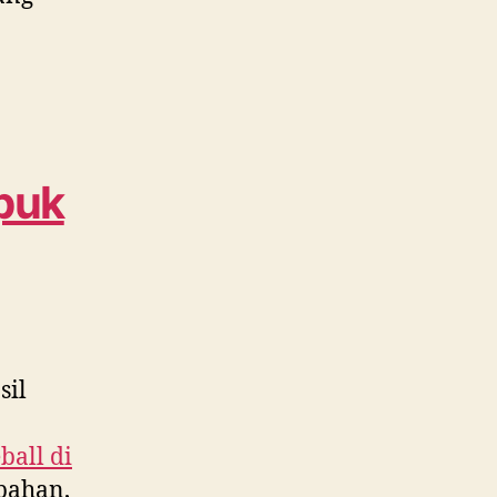
puk
sil
ball di
bahan,