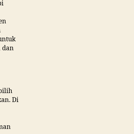
pi
ken
n
untuk
n dan
ilih
an. Di
eman