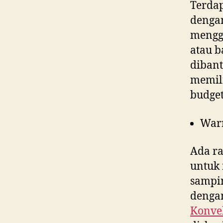
Terdap
denga
menggu
atau b
dibant
memili
budget
War
Ada ra
untuk 
sampin
dengan
Konvek