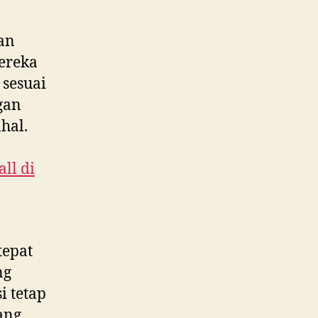
an
ereka
 sesuai
gan
hal.
ll di
tepat
ng
i tetap
ang