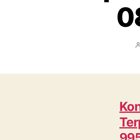
0
Kon
Ter
99