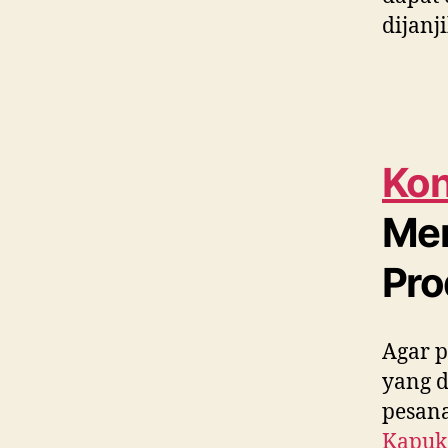
dijanj
Kon
Me
Pro
Agar p
yang 
pesana
Kapu