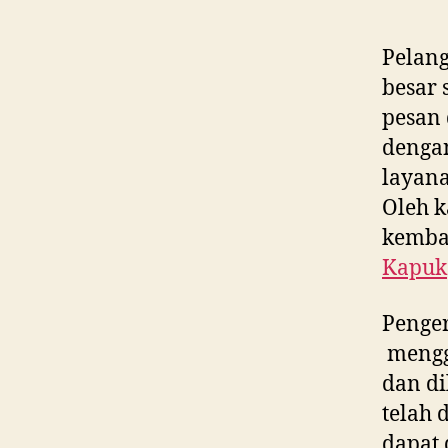
Pelan
besar 
pesan
denga
layana
Oleh k
kembal
Kapuk
Penger
menggu
dan di
telah 
dapat 