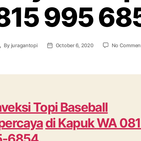
815 995 68
By
juragantopi
October 6, 2020
No Commen
Post
Post
author
date
veksi Topi Baseball
percaya
di
Kapuk
WA 081
5-6854