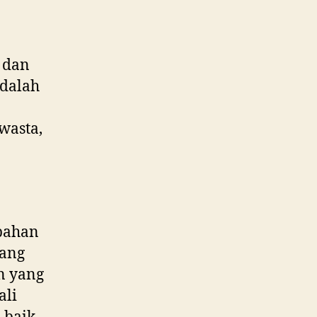
 dan
dalah
wasta,
bahan
yang
n yang
ali