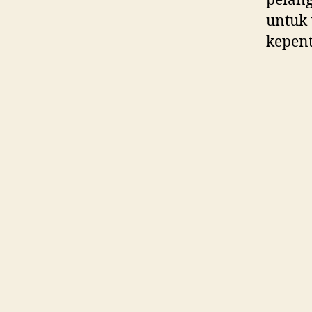
pelan
untuk 
kepent