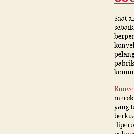
Saat a
sebaik
berpe
konvek
pelang
pabrik
komun
Konvek
merek
yang t
berkua
dipero