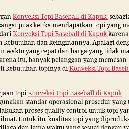
ggan
Konveksi Topi Baseball di
Kapuk
sebagi
sangat puas ketika mendapatkan topi yang m
 dari
Konveksi Topi Baseball di
Kapuk
karena
n kebutuhan dan keinginannya. Apalagi den
n waktu yang cepat dan harga yang tidak ma
arena itu, banyak pelanggan yang memesan
i kebutuhan topinya di
Konveksi Topi Baseba
jaan topi
Konveksi Topi Baseball di
Kapuk
nakan standar operasional prosedur yang 
lakukan proses quality control untuk topi ya
dibuat. Untuk itu, kualitas topi yang diproduks
dijaga dan lama waktu yang sesuai dengan y