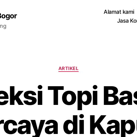
Alamat kami
Bogor
Jasa Ko
ang
Categories
ARTIKEL
ksi Topi Ba
rcaya di Ka