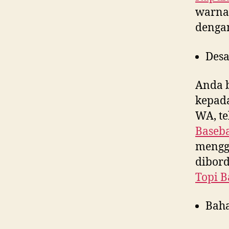
warna,
denga
Desa
Anda 
kepad
WA, te
Baseba
menggu
dibord
Topi B
Bah