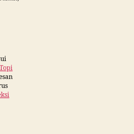
ui
Topi
pesan
rus
ksi