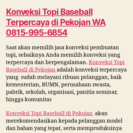
Terpercaya
di
Konveksi Topi Baseball
Pekojan
Terpercaya
di
Pekojan
WA
WA
0815
0815-995-6854
995
6854
Saat akan memilih jasa konveksi pembuatan
topi, sebaiknya Anda memilih konveksi yang
terpercaya dan berpengalaman.
Konveksi Topi
Baseball di
Pekojan
adalah konveksi terpercaya
yang sudah melayani ribuan pelanggan, baik
kementerian, BUMN, perusahaan swasta,
pabrik, sekolah, organisasi, panitia seminar,
hingga komunitas
Konveksi Topi Baseball di
Pekojan
akan
merekomendasikan kepada pelanggan model
dan bahan yang tepat, serta memproduksinya