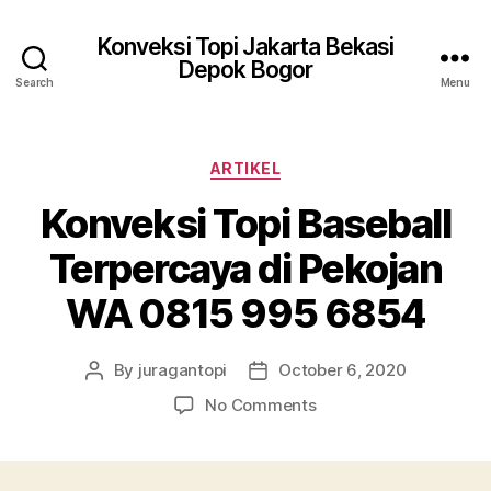
Konveksi Topi Jakarta Bekasi
Depok Bogor
Search
Menu
Categories
ARTIKEL
Konveksi Topi Baseball
Terpercaya di Pekojan
WA 0815 995 6854
By
juragantopi
October 6, 2020
Post
Post
author
date
on
No Comments
Konveksi
Topi
Baseball