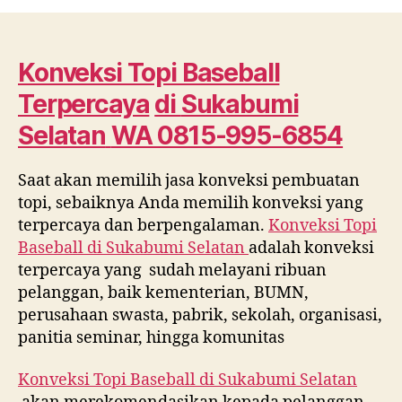
Topi
Baseball
Terpercaya
di
Konveksi Topi Baseball
Sukabumi
Terpercaya
di
Sukabumi
Selatan
WA
Selatan
WA 0815-995-6854
0815
995
Saat akan memilih jasa konveksi pembuatan
6854
topi, sebaiknya Anda memilih konveksi yang
terpercaya dan berpengalaman.
Konveksi Topi
Baseball di
Sukabumi Selatan
adalah konveksi
terpercaya yang sudah melayani ribuan
pelanggan, baik kementerian, BUMN,
perusahaan swasta, pabrik, sekolah, organisasi,
panitia seminar, hingga komunitas
Konveksi Topi Baseball di
Sukabumi Selatan