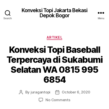
Konveksi Topi Jakarta Bekasi
Depok Bogor
Search
Menu
Categories
ARTIKEL
Konveksi Topi Baseball
Terpercaya di Sukabumi
Selatan WA 0815 995
6854
By
juragantopi
October 6, 2020
Post
Post
author
date
on
No Comments
Konveksi