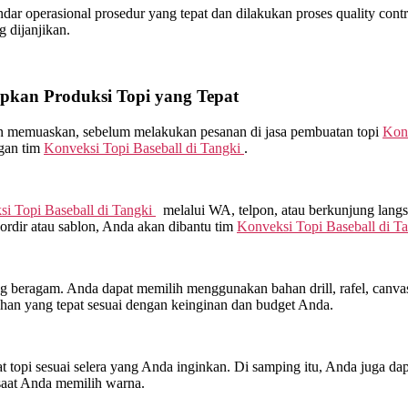
r operasional prosedur yang tepat dan dilakukan proses quality control
 dijanjikan.
kan Produksi Topi yang Tepat
kan memuaskan, sebelum melakukan pesanan di jasa pembuatan topi
Konv
ngan tim
Konveksi Topi Baseball di
Tangki
.
i Topi Baseball di
Tangki
melalui WA, telpon, atau berkunjung lang
rdir atau sablon, Anda akan dibantu tim
Konveksi Topi Baseball di
Ta
beragam. Anda dapat memilih menggunakan bahan drill, rafel, canvas, 
han yang tepat sesuai dengan keinginan dan budget Anda.
topi sesuai selera yang Anda inginkan. Di samping itu, Anda juga dap
saat Anda memilih warna.