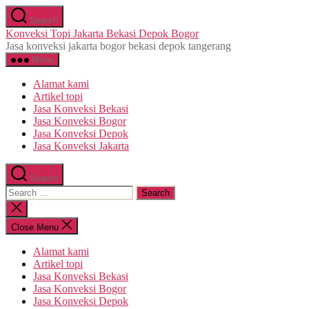
Skip
Search
to
Konveksi Topi Jakarta Bekasi Depok Bogor
the
Jasa konveksi jakarta bogor bekasi depok tangerang
content
Menu
Alamat kami
Artikel topi
Jasa Konveksi Bekasi
Jasa Konveksi Bogor
Jasa Konveksi Depok
Jasa Konveksi Jakarta
Search
Search
for:
Close
search
Close Menu
Alamat kami
Artikel topi
Jasa Konveksi Bekasi
Jasa Konveksi Bogor
Jasa Konveksi Depok