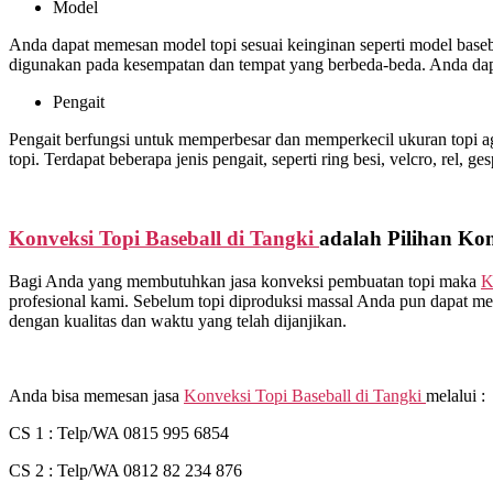
Model
Anda dapat memesan model topi sesuai keinginan seperti model basebal
digunakan pada kesempatan dan tempat yang berbeda-beda. Anda dap
Pengait
Pengait berfungsi untuk memperbesar dan memperkecil ukuran topi ag
topi. Terdapat beberapa jenis pengait, seperti ring besi, velcro, rel, ge
Konveksi Topi Baseball di
Tangki
adalah Pilihan Ko
Bagi Anda yang membutuhkan jasa konveksi pembuatan topi maka
K
profesional kami. Sebelum topi diproduksi massal Anda pun dapat me
dengan kualitas dan waktu yang telah dijanjikan.
Anda bisa memesan jasa
Konveksi Topi Baseball di
Tangki
melalui :
CS 1 : Telp/WA 0815 995 6854
CS 2 : Telp/WA 0812 82 234 876