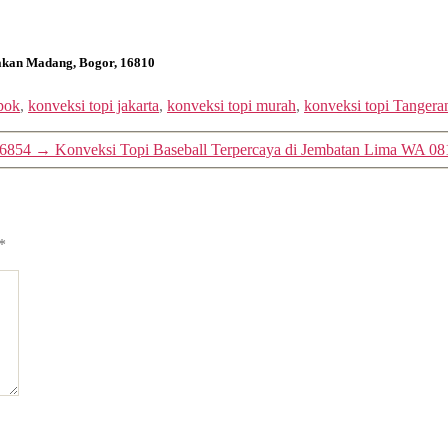
bakan Madang, Bogor, 16810
pok
,
konveksi topi jakarta
,
konveksi topi murah
,
konveksi topi Tangera
 6854
→
Konveksi Topi Baseball Terpercaya di Jembatan Lima WA 08
*