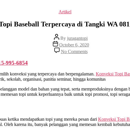
Categories
Artikel
Topi Baseball Terpercaya di Tangki WA 081
Post
By
juragantopi
author
Post
October 6, 2020
date
on
No Comments
Konveksi
Topi
5-995-6854
Baseball
Terpercaya
milih konveksi yang terpercaya dan berpengalaman.
Konveksi Topi Bas
di
, sekolah, organisasi, panitia seminar, hingga komunitas
Tangki
WA
anggan model dan bahan yang tepat, serta memproduksinya dengan ba
0815
 memesan topi untuk keperluannya baik untuk topi promosi, topi sera
995
6854
puas ketika mendapatkan topi yang mereka pesan dari
Konveksi Topi B
l. Oleh karena itu, banyak pelanggan yang memesan kembali kebutuha