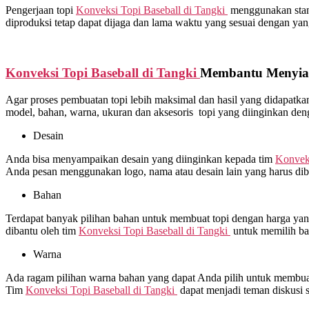
Pengerjaan topi
Konveksi Topi Baseball di
Tangki
menggunakan standa
diproduksi tetap dapat dijaga dan lama waktu yang sesuai dengan yang
Konveksi Topi Baseball di
Tangki
Membantu Menyiap
Agar proses pembuatan topi lebih maksimal dan hasil yang didapat
model, bahan, warna, ukuran dan aksesoris topi yang diinginkan de
Desain
Anda bisa menyampaikan desain yang diinginkan kepada tim
Konveks
Anda pesan menggunakan logo, nama atau desain lain yang harus dibo
Bahan
Terdapat banyak pilihan bahan untuk membuat topi dengan harga yang 
dibantu oleh tim
Konveksi Topi Baseball di
Tangki
untuk memilih ba
Warna
Ada ragam pilihan warna bahan yang dapat Anda pilih untuk membuat 
Tim
Konveksi Topi Baseball di
Tangki
dapat menjadi teman diskusi 