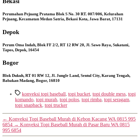
Bekasi
Perumahan Pejuang Pratama Blok S No. 30 RT. 007/006, Kelurahan
Pejuang, Kecamatan Medan Satria, Bekasi Kota, Jawa Barat, 17131
Depok
Perum Oma Indah, Blok FF 2/2, RT 12 RW 20, Jl. Sawo Raya, Sukatani,
Tapos, Depok, 16454
Bogor
Blok Dukuh, RT 01 RW 12, Jl. Jungle Land, Sentul City, Karang Tengah,
Babakan Madang, Bogor, 16810
Tags
konveksi topi baseball
,
topi bucket
,
topi double mess
,
topi
komando
,
topi murah
,
topi polos
,
topi rimba
,
topi seragam
,
topi snapback
,
topi trucker
←
Konveksi Topi Baseball Murah di Kebon Kacang WA 0815 995
6854
→
Konveksi Topi Baseball Murah di Pasar Baru WA 0815
995 6854