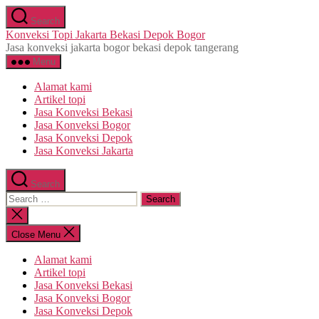
Skip
Search
to
Konveksi Topi Jakarta Bekasi Depok Bogor
the
Jasa konveksi jakarta bogor bekasi depok tangerang
content
Menu
Alamat kami
Artikel topi
Jasa Konveksi Bekasi
Jasa Konveksi Bogor
Jasa Konveksi Depok
Jasa Konveksi Jakarta
Search
Search
for:
Close
search
Close Menu
Alamat kami
Artikel topi
Jasa Konveksi Bekasi
Jasa Konveksi Bogor
Jasa Konveksi Depok