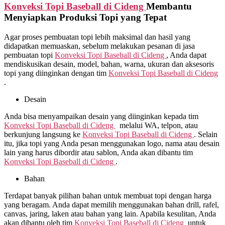
Konveksi Topi Baseball di
Cideng
Membantu
Menyiapkan Produksi Topi yang Tepat
Agar proses pembuatan topi lebih maksimal dan hasil yang
didapatkan memuaskan, sebelum melakukan pesanan di jasa
pembuatan topi
Konveksi Topi Baseball di
Cideng
, Anda dapat
mendiskusikan desain, model, bahan, warna, ukuran dan aksesoris
topi yang diinginkan dengan tim
Konveksi Topi Baseball di
Cideng
.
Desain
Anda bisa menyampaikan desain yang diinginkan kepada tim
Konveksi Topi Baseball di
Cideng
melalui WA, telpon, atau
berkunjung langsung ke
Konveksi Topi Baseball di
Cideng
. Selain
itu, jika topi yang Anda pesan menggunakan logo, nama atau desain
lain yang harus dibordir atau sablon, Anda akan dibantu tim
Konveksi Topi Baseball di
Cideng
.
Bahan
Terdapat banyak pilihan bahan untuk membuat topi dengan harga
yang beragam. Anda dapat memilih menggunakan bahan drill, rafel,
canvas, jaring, laken atau bahan yang lain. Apabila kesulitan, Anda
akan dibantu oleh tim
Konveksi Topi Baseball di
Cideng
untuk