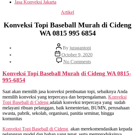
Jasa Konveksi Jakarta
Categories
Artikel
Konveksi Topi Baseball Murah di Cideng
WA 0815 995 6854
Post
By
juragantopi
author
Post
October 9, 2020
date
on
No Comments
Konveksi
Topi
Konveksi Topi Baseball Murah
di
Cideng
WA 0815-
Baseball
995-6854
Murah
di
Saat akan memilih jasa konveksi pembuatan topi, sebaiknya Anda
Cideng
memilih konveksi yang terpercaya dan berpengalaman.
Konveksi
WA
Topi Baseball di
Cideng
adalah konveksi terpercaya yang sudah
0815
melayani ribuan pelanggan, baik kementerian, BUMN, perusahaan
995
swasta, pabrik, sekolah, organisasi, panitia seminar, hingga
6854
komunitas
Konveksi Topi Baseball di
Cideng
akan merekomendasikan kepada
pelanggan model dan bahan yang tepat, serta memproduksinya