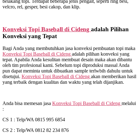
belakang topi. Terdapat beberapa jenis pengait, seperti ring besi,
velcro, rel, gesper, besi cakop, dan klip.
Konveksi Topi Baseball di
Cideng
adalah Pilihan
Konveksi yang Tepat
Bagi Anda yang membutuhkan jasa konveksi pembuatan topi maka
Konveksi Topi Baseball di
Cideng
adalah pilihan konveksi yang
tepat. Apabila Anda kesulitan membuat desain maka akan dibantu
oleh tim profesional kami. Sebelum topi diproduksi massal Anda
pun dapat meminta untuk dibuatkan sample terlwbih dahulu untuk
disetujui.
Konveksi Topi Baseball di
Cideng
akan memberikan hasil
yang terbaik dengan kualitas dan waktu yang telah dijanjikan.
Anda bisa memesan jasa
Konveksi Topi Baseball di
Cideng
melalui
:
CS 1 : Telp/WA 0815 995 6854
CS 2 : Telp/WA 0812 82 234 876