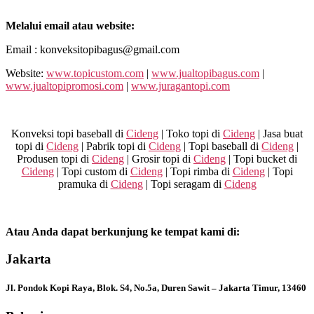
Melalui email atau website:
Email : konveksitopibagus@gmail.com
Website:
www.topicustom.com
|
www.jualtopibagus.com
|
www.jualtopipromosi.com
|
www.juragantopi.com
Konveksi topi baseball di
Cideng
| Toko topi di
Cideng
| Jasa buat
topi di
Cideng
| Pabrik topi di
Cideng
| Topi baseball di
Cideng
|
Produsen topi di
Cideng
| Grosir topi di
Cideng
| Topi bucket di
Cideng
| Topi custom di
Cideng
| Topi rimba di
Cideng
| Topi
pramuka di
Cideng
| Topi seragam di
Cideng
Atau Anda dapat berkunjung ke tempat kami di:
Jakarta
Jl. Pondok Kopi Raya, Blok. S4, No.5a, Duren Sawit – Jakarta Timur, 13460