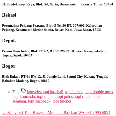
Jl. Pondok Kopi Raya, Blok. S4, No.5a, Duren Sawit – Jakarta Timur, 13460
Bekasi
Perumahan Pejuang Pratama Blok S No. 30 RT. 007/006, Kelurahan
Pejuang, Kecamatan Medan Satria, Bekasi Kota, Jawa Barat, 17131
Depok
Perum Oma Indah, Blok FF 2/2, RT 12 RW 20, Jl. Sawo Raya, Sukatani,
Tapos, Depok, 16454
Bogor
Blok Dukuh, RT 01 RW 12, Jl. Jungle Land, Sentul City, Karang Tengah,
Babakan Madang, Bogor, 16810
Tags
konveksi topi baseball
,
topi bucket
,
topi double mess
,
topi komando
,
topi murah
,
topi polos
,
topi rimba
,
topi
seragam
,
topi snapback
,
topi trucker
←
Konveksi Topi Baseball Murah di Paseban WA 0815 995 6854