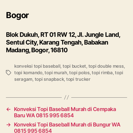
Bogor
Blok Dukuh, RT 01 RW 12, Jl. Jungle Land,
Sentul City, Karang Tengah, Babakan
Madang, Bogor, 16810
konveksi topi baseball
,
topi bucket
,
topi double mess
,
topi komando
,
topi murah
,
topi polos
,
topi rimba
,
topi
Tags
seragam
,
topi snapback
,
topi trucker
←
Konveksi Topi Baseball Murah di Cempaka
Baru WA 0815 995 6854
→
Konveksi Topi Baseball Murah di Bungur WA
0815 995 6854