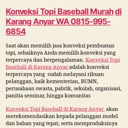
Murah
di
Konveksi Topi Baseball Murah
di
Karang
Karang Anyar
WA 0815-995-
Anyar
WA
6854
0815
995
Saat akan memilih jasa konveksi pembuatan
6854
topi, sebaiknya Anda memilih konveksi yang
terpercaya dan berpengalaman.
Konveksi Topi
Baseball di
Karang Anyar
adalah konveksi
terpercaya yang sudah melayani ribuan
pelanggan, baik kementerian, BUMN,
perusahaan swasta, pabrik, sekolah, organisasi,
panitia seminar, hingga komunitas
Konveksi Topi Baseball di
Karang Anyar
akan
merekomendasikan kepada pelanggan model
dan bahan yang tepat, serta memproduksinya