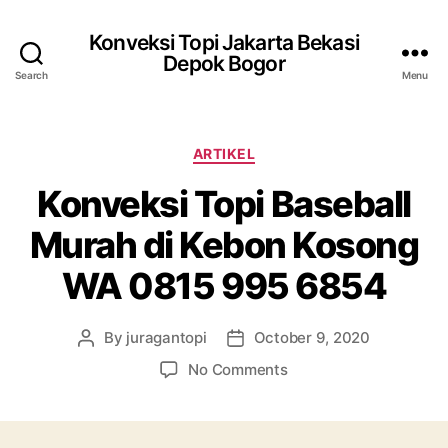
Konveksi Topi Jakarta Bekasi
Depok Bogor
Search
Menu
Categories
ARTIKEL
Konveksi Topi Baseball
Murah di Kebon Kosong
WA 0815 995 6854
By
juragantopi
October 9, 2020
Post
Post
author
date
on
No Comments
Konveksi
Topi
Baseball