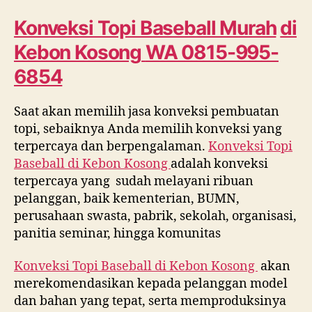
Murah
di
Konveksi Topi Baseball Murah
di
Kebon
Kebon Kosong
WA 0815-995-
Kosong
WA
6854
0815
995
Saat akan memilih jasa konveksi pembuatan
6854
topi, sebaiknya Anda memilih konveksi yang
terpercaya dan berpengalaman.
Konveksi Topi
Baseball di
Kebon Kosong
adalah konveksi
terpercaya yang sudah melayani ribuan
pelanggan, baik kementerian, BUMN,
perusahaan swasta, pabrik, sekolah, organisasi,
panitia seminar, hingga komunitas
Konveksi Topi Baseball di
Kebon Kosong
akan
merekomendasikan kepada pelanggan model
dan bahan yang tepat, serta memproduksinya