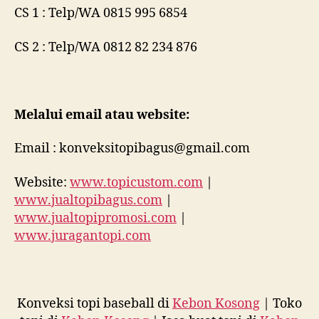
CS 1 : Telp/WA 0815 995 6854
CS 2 : Telp/WA 0812 82 234 876
Melalui email atau website:
Email : konveksitopibagus@gmail.com
Website:
www.topicustom.com
|
www.jualtopibagus.com
|
www.jualtopipromosi.com
|
www.juragantopi.com
Konveksi topi baseball di
Kebon Kosong
| Toko