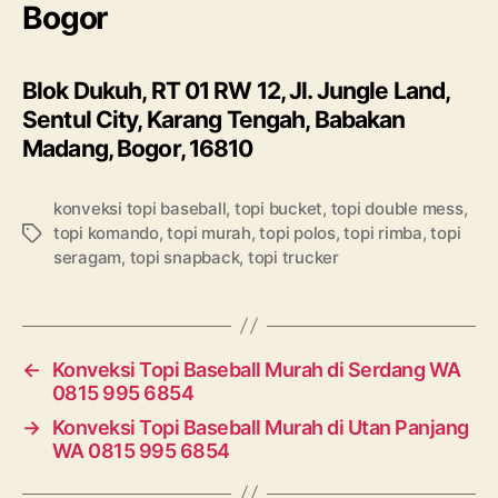
Bogor
Blok Dukuh, RT 01 RW 12, Jl. Jungle Land,
Sentul City, Karang Tengah, Babakan
Madang, Bogor, 16810
konveksi topi baseball
,
topi bucket
,
topi double mess
,
topi komando
,
topi murah
,
topi polos
,
topi rimba
,
topi
Tags
seragam
,
topi snapback
,
topi trucker
←
Konveksi Topi Baseball Murah di Serdang WA
0815 995 6854
→
Konveksi Topi Baseball Murah di Utan Panjang
WA 0815 995 6854