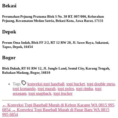
Bekasi
Perumahan Pejuang Pratama Blok S No. 30 RT. 007/006, Kelurahan
Pejuang, Kecamatan Medan Satria, Bekasi Kota, Jawa Barat, 17131
Depok
Perum Oma Indah, Blok FF 2/2, RT 12 RW 20, Jl. Sawo Raya, Sukatani,
Tapos, Depok, 16454
Bogor
Blok Dukuh, RT 01 RW 12, Jl. Jungle Land, Sentul City, Karang Tengah,
Babakan Madang, Bogor, 16810
Tags
konveksi topi baseball
,
topi bucket
,
topi double mess
,
topi komando
,
topi murah
,
topi polos
,
topi rimba
,
topi
seragam
,
topi snapback
,
topi trucker
←
Konveksi Topi Baseball Murah di Kebon Kacang WA 0815 995
6854
→
Konveksi Topi Baseball Murah di Pasar Baru WA 0815
995 6854