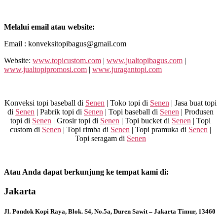
Melalui email atau website:
Email : konveksitopibagus@gmail.com
Website:
www.topicustom.com
|
www.jualtopibagus.com
|
www.jualtopipromosi.com
|
www.juragantopi.com
Konveksi topi baseball di
Senen
| Toko topi di
Senen
| Jasa buat topi
di
Senen
| Pabrik topi di
Senen
| Topi baseball di
Senen
| Produsen
topi di
Senen
| Grosir topi di
Senen
| Topi bucket di
Senen
| Topi
custom di
Senen
| Topi rimba di
Senen
| Topi pramuka di
Senen
|
Topi seragam di
Senen
Atau Anda dapat berkunjung ke tempat kami di:
Jakarta
Jl. Pondok Kopi Raya, Blok. S4, No.5a, Duren Sawit – Jakarta Timur, 13460