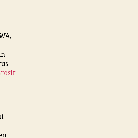
 WA,
an
rus
Grosir
pi
ken