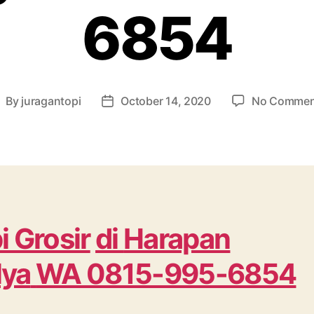
6854
By
juragantopi
October 14, 2020
No Commen
ost
Post
uthor
date
i Grosir
di
Harapan
ya
WA 0815-995-6854