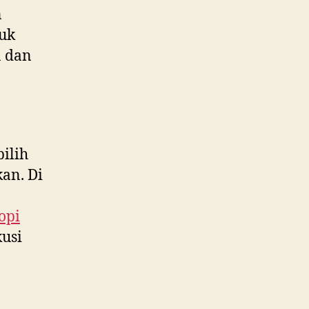
n
uk
n dan
ilih
an. Di
opi
usi