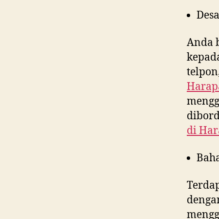
Desa
Anda 
kepad
telpon
Harap
menggu
dibord
di
Har
Bah
Terdap
denga
menggu