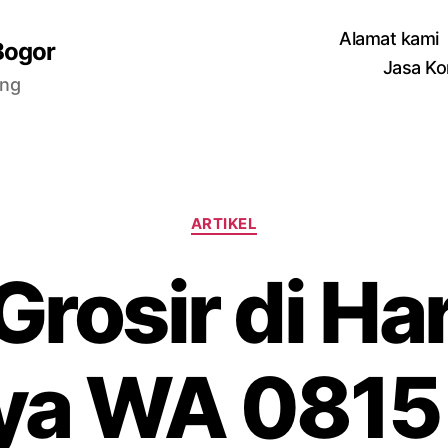
Alamat kami
Bogor
Jasa Ko
ang
Categories
ARTIKEL
Grosir di H
ya WA 0815