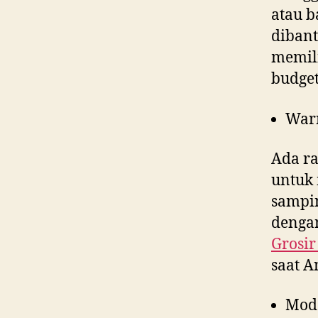
atau b
dibant
memili
budget
War
Ada ra
untuk 
sampin
dengan
Grosir
saat 
Mod