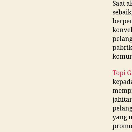
Saat a
sebaik
berpe
konvek
pelang
pabrik
komun
Topi G
kepada
mempr
jahita
pelang
yang m
promos