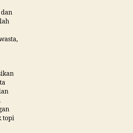
 dan
lah
wasta,
ikan
ta
dan
h
gan
 topi