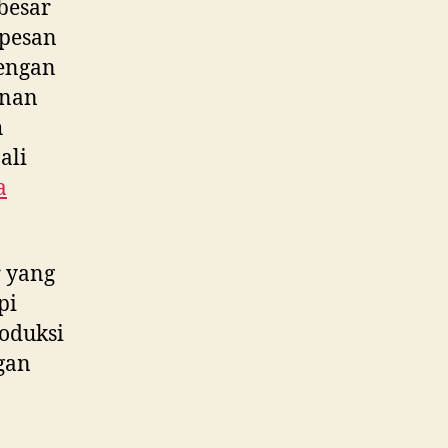
besar
 pesan
dengan
anan
h
ali
a
 yang
pi
roduksi
gan