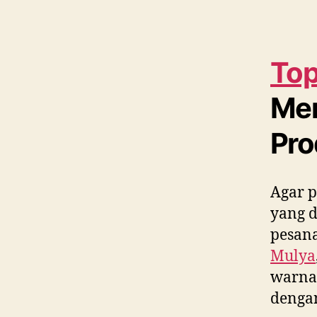
Top
Me
Pro
Agar p
yang 
pesana
Mulya
warna,
denga