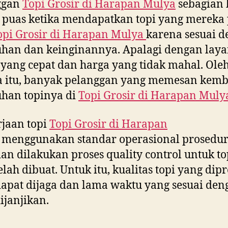
ggan
Topi Grosir di
Harapan Mulya
sebagian 
 puas ketika mendapatkan topi yang mereka
opi Grosir di
Harapan Mulya
karena sesuai 
uhan dan keinginannya. Apalagi dengan lay
yang cepat dan harga yang tidak mahal. Ole
a itu, banyak pelanggan yang memesan kemb
han topinya di
Topi Grosir di
Harapan Muly
jaan topi
Topi Grosir di
Harapan
menggunakan standar operasional prosedur
dan dilakukan proses quality control untuk to
elah dibuat. Untuk itu, kualitas topi yang dip
dapat dijaga dan lama waktu yang sesuai den
ijanjikan.