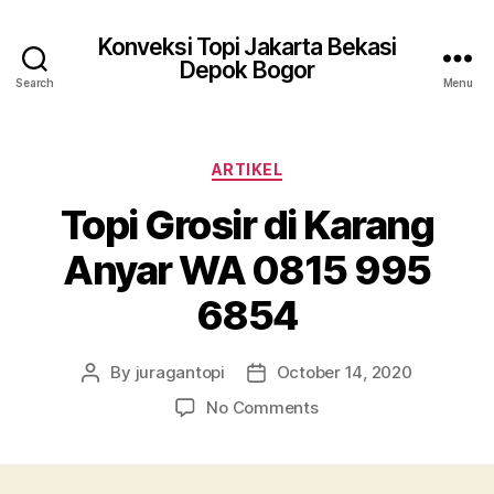
Konveksi Topi Jakarta Bekasi
Depok Bogor
Search
Menu
Categories
ARTIKEL
Topi Grosir di Karang
Anyar WA 0815 995
6854
By
juragantopi
October 14, 2020
Post
Post
author
date
on
No Comments
Topi
Grosir
di