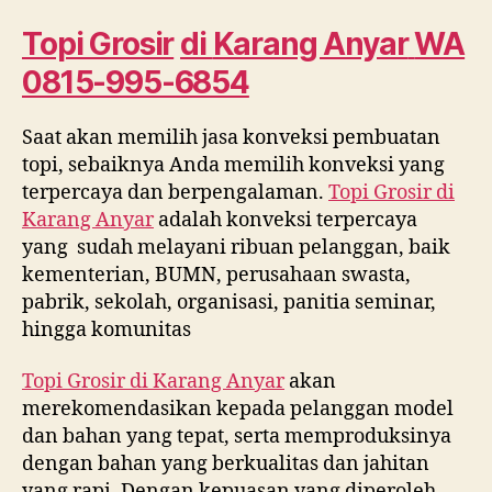
Karang
Anyar
Topi Grosir
di
Karang Anyar
WA
WA
0815-995-6854
0815
995
6854
Saat akan memilih jasa konveksi pembuatan
topi, sebaiknya Anda memilih konveksi yang
terpercaya dan berpengalaman.
Topi Grosir di
Karang Anyar
adalah konveksi terpercaya
yang sudah melayani ribuan pelanggan, baik
kementerian, BUMN, perusahaan swasta,
pabrik, sekolah, organisasi, panitia seminar,
hingga komunitas
Topi Grosir di
Karang Anyar
akan
merekomendasikan kepada pelanggan model
dan bahan yang tepat, serta memproduksinya
dengan bahan yang berkualitas dan jahitan
yang rapi. Dengan kepuasan yang diperoleh