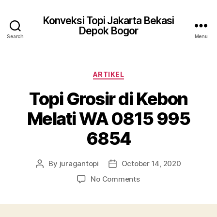
Konveksi Topi Jakarta Bekasi
Depok Bogor
Search
Menu
Categories
ARTIKEL
Topi Grosir di Kebon
Melati WA 0815 995
6854
By
juragantopi
October 14, 2020
Post
Post
author
date
on
No Comments
Topi
Grosir
di