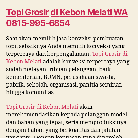
Kebon
Melati
Topi Grosir
di
Kebon Melati
WA
WA
0815-995-6854
0815
995
6854
Saat akan memilih jasa konveksi pembuatan
topi, sebaiknya Anda memilih konveksi yang
terpercaya dan berpengalaman.
Topi Grosir di
Kebon Melati
adalah konveksi terpercaya yang
sudah melayani ribuan pelanggan, baik
kementerian, BUMN, perusahaan swasta,
pabrik, sekolah, organisasi, panitia seminar,
hingga komunitas
Topi Grosir di
Kebon Melati
akan
merekomendasikan kepada pelanggan model
dan bahan yang tepat, serta memproduksinya
dengan bahan yang berkualitas dan jahitan
yang rapi. Dengan kepuasan yang diperoleh