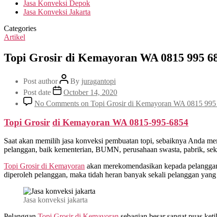
Jasa Konveksi Depok
Jasa Konveksi Jakarta
Categories
Artikel
Topi Grosir di Kemayoran WA 0815 995 6
Post author
By
juragantopi
Post date
October 14, 2020
No Comments
on Topi Grosir di Kemayoran WA 0815 995
Topi Grosir
di
Kemayoran
WA 0815-995-6854
Saat akan memilih jasa konveksi pembuatan topi, sebaiknya Anda me
pelanggan, baik kementerian, BUMN, perusahaan swasta, pabrik, sekol
Topi Grosir di
Kemayoran
akan merekomendasikan kepada pelanggan 
diperoleh pelanggan, maka tidah heran banyak sekali pelanggan yang
Jasa konveksi jakarta
Pelanggan
Topi Grosir di
Kemayoran
sebagian besar sangat puas ket