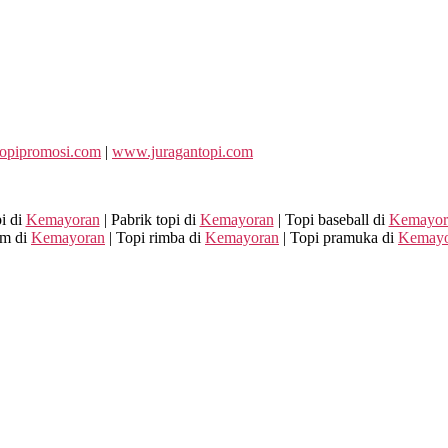
opipromosi.com
|
www.juragantopi.com
pi di
Kemayoran
| Pabrik topi di
Kemayoran
| Topi baseball di
Kemayor
om di
Kemayoran
| Topi rimba di
Kemayoran
| Topi pramuka di
Kemayo