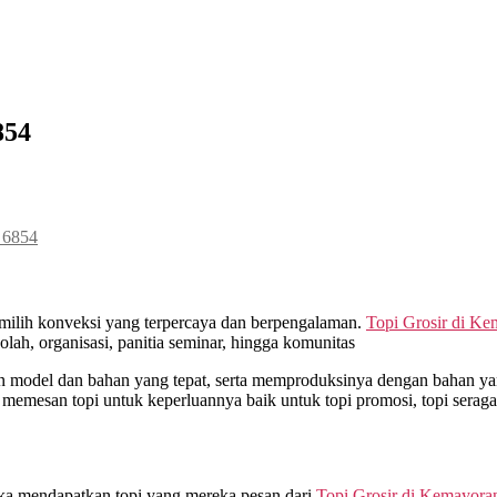
854
 6854
milih konveksi yang terpercaya dan berpengalaman.
Topi Grosir di
Kem
ah, organisasi, panitia seminar, hingga komunitas
model dan bahan yang tepat, serta memproduksinya dengan bahan yang
 memesan topi untuk keperluannya baik untuk topi promosi, topi sera
ika mendapatkan topi yang mereka pesan dari
Topi Grosir di
Kemayora