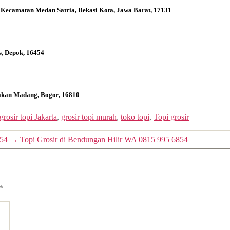
 Kecamatan Medan Satria, Bekasi Kota, Jawa Barat, 17131
s, Depok, 16454
bakan Madang, Bogor, 16810
grosir topi Jakarta
,
grosir topi murah
,
toko topi
,
Topi grosir
854
→
Topi Grosir di Bendungan Hilir WA 0815 995 6854
*