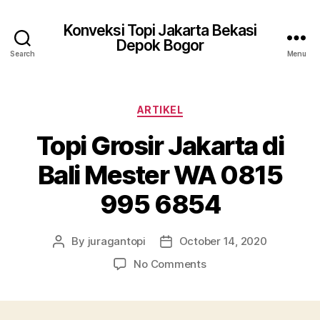
Konveksi Topi Jakarta Bekasi
Depok Bogor
Search
Menu
Categories
ARTIKEL
Topi Grosir Jakarta di
Bali Mester WA 0815
995 6854
By
juragantopi
October 14, 2020
Post
Post
author
date
on
No Comments
Topi
Grosir
Jakarta