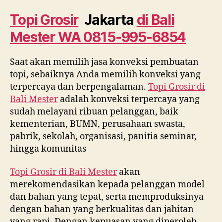
di
Bali
Topi Grosir
Jakarta
di
Bali
Mester
Mester
WA 0815-995-6854
WA
0815
995
Saat akan memilih jasa konveksi pembuatan
6854
topi, sebaiknya Anda memilih konveksi yang
terpercaya dan berpengalaman.
Topi Grosir di
Bali Mester
adalah konveksi terpercaya yang
sudah melayani ribuan pelanggan, baik
kementerian, BUMN, perusahaan swasta,
pabrik, sekolah, organisasi, panitia seminar,
hingga komunitas
Topi Grosir di
Bali Mester
akan
merekomendasikan kepada pelanggan model
dan bahan yang tepat, serta memproduksinya
dengan bahan yang berkualitas dan jahitan
yang rapi. Dengan kepuasan yang diperoleh