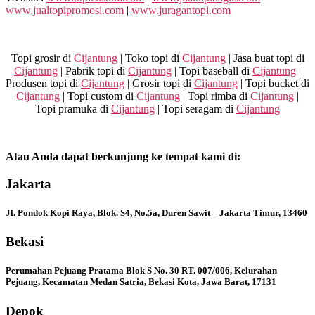
www.jualtopipromosi.com
|
www.juragantopi.com
Topi grosir di
Cijantung
| Toko topi di
Cijantung
| Jasa buat topi di
Cijantung
| Pabrik topi di
Cijantung
| Topi baseball di
Cijantung
|
Produsen topi di
Cijantung
| Grosir topi di
Cijantung
| Topi bucket di
Cijantung
| Topi custom di
Cijantung
| Topi rimba di
Cijantung
|
Topi pramuka di
Cijantung
| Topi seragam di
Cijantung
Atau Anda dapat berkunjung ke tempat kami di:
Jakarta
Jl. Pondok Kopi Raya, Blok. S4, No.5a, Duren Sawit – Jakarta Timur, 13460
Bekasi
Perumahan Pejuang Pratama Blok S No. 30 RT. 007/006, Kelurahan
Pejuang, Kecamatan Medan Satria, Bekasi Kota, Jawa Barat, 17131
Depok