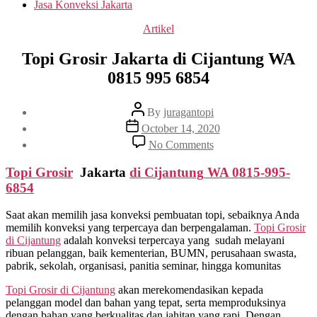
Jasa Konveksi Jakarta
Categories
Artikel
Topi Grosir Jakarta di Cijantung WA
0815 995 6854
Post
By
juragantopi
author
Post
October 14, 2020
date
on
No Comments
Topi
Grosir
Topi Grosir
Jakarta
di
Cijantung
WA 0815-995-
Jakarta
6854
di
Cijantung
Saat akan memilih jasa konveksi pembuatan topi, sebaiknya Anda
WA
memilih konveksi yang terpercaya dan berpengalaman.
Topi Grosir
0815
di
Cijantung
adalah konveksi terpercaya yang sudah melayani
995
ribuan pelanggan, baik kementerian, BUMN, perusahaan swasta,
6854
pabrik, sekolah, organisasi, panitia seminar, hingga komunitas
Topi Grosir di
Cijantung
akan merekomendasikan kepada
pelanggan model dan bahan yang tepat, serta memproduksinya
dengan bahan yang berkualitas dan jahitan yang rapi. Dengan