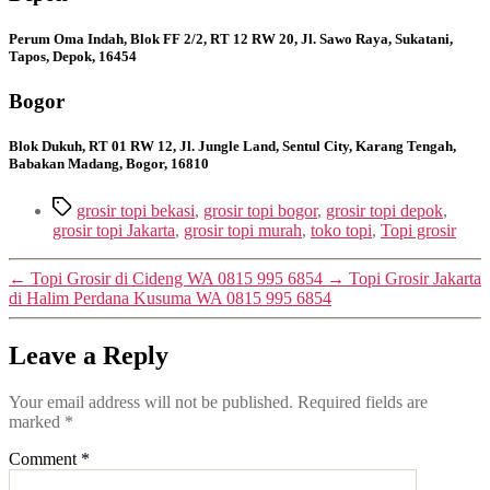
Perum Oma Indah, Blok FF 2/2, RT 12 RW 20, Jl. Sawo Raya, Sukatani,
Tapos, Depok, 16454
Bogor
Blok Dukuh, RT 01 RW 12, Jl. Jungle Land, Sentul City, Karang Tengah,
Babakan Madang, Bogor, 16810
Tags
grosir topi bekasi
,
grosir topi bogor
,
grosir topi depok
,
grosir topi Jakarta
,
grosir topi murah
,
toko topi
,
Topi grosir
←
Topi Grosir di Cideng WA 0815 995 6854
→
Topi Grosir Jakarta
di Halim Perdana Kusuma WA 0815 995 6854
Leave a Reply
Your email address will not be published.
Required fields are
marked
*
Comment
*