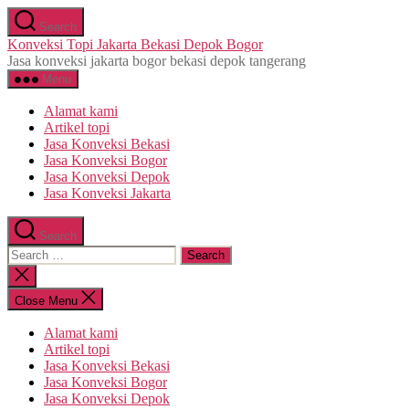
Skip
Search
to
Konveksi Topi Jakarta Bekasi Depok Bogor
the
Jasa konveksi jakarta bogor bekasi depok tangerang
content
Menu
Alamat kami
Artikel topi
Jasa Konveksi Bekasi
Jasa Konveksi Bogor
Jasa Konveksi Depok
Jasa Konveksi Jakarta
Search
Search
for:
Close
search
Close Menu
Alamat kami
Artikel topi
Jasa Konveksi Bekasi
Jasa Konveksi Bogor
Jasa Konveksi Depok