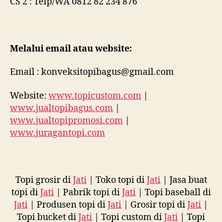
CS 2 : Telp/WA 0812 82 234 876
Melalui email atau website:
Email : konveksitopibagus@gmail.com
Website:
www.topicustom.com
|
www.jualtopibagus.com
|
www.jualtopipromosi.com
|
www.juragantopi.com
Topi grosir di
Jati
| Toko topi di
Jati
| Jasa buat
topi di
Jati
| Pabrik topi di
Jati
| Topi baseball di
Jati
| Produsen topi di
Jati
| Grosir topi di
Jati
|
Topi bucket di
Jati
| Topi custom di
Jati
| Topi