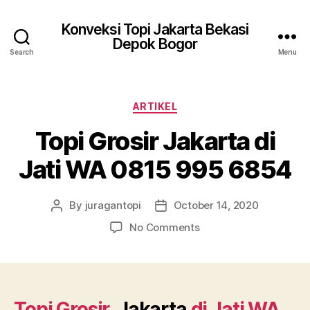
Konveksi Topi Jakarta Bekasi
Depok Bogor
Search
Menu
Categories
ARTIKEL
Topi Grosir Jakarta di
Jati WA 0815 995 6854
By
juragantopi
October 14, 2020
Post
Post
author
date
on
No Comments
Topi
Grosir
Jakarta
di
Jati
Topi Grosir
Jakarta
di
Jati
WA