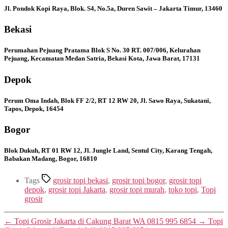
Jl. Pondok Kopi Raya, Blok. S4, No.5a, Duren Sawit – Jakarta Timur, 13460
Bekasi
Perumahan Pejuang Pratama Blok S No. 30 RT. 007/006, Kelurahan
Pejuang, Kecamatan Medan Satria, Bekasi Kota, Jawa Barat, 17131
Depok
Perum Oma Indah, Blok FF 2/2, RT 12 RW 20, Jl. Sawo Raya, Sukatani,
Tapos, Depok, 16454
Bogor
Blok Dukuh, RT 01 RW 12, Jl. Jungle Land, Sentul City, Karang Tengah,
Babakan Madang, Bogor, 16810
Tags
grosir topi bekasi
,
grosir topi bogor
,
grosir topi
depok
,
grosir topi Jakarta
,
grosir topi murah
,
toko topi
,
Topi
grosir
←
Topi Grosir Jakarta di Cakung Barat WA 0815 995 6854
→
Topi