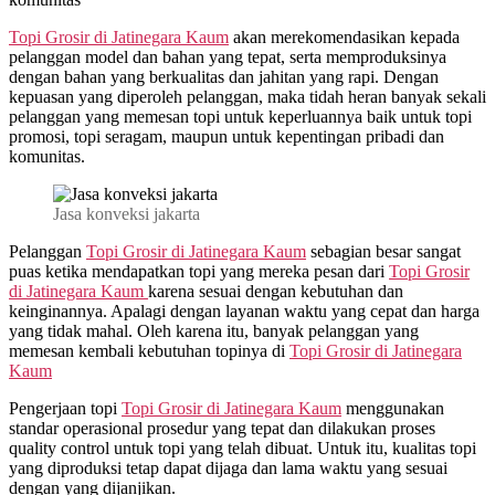
Topi Grosir di
Jatinegara Kaum
akan merekomendasikan kepada
pelanggan model dan bahan yang tepat, serta memproduksinya
dengan bahan yang berkualitas dan jahitan yang rapi. Dengan
kepuasan yang diperoleh pelanggan, maka tidah heran banyak sekali
pelanggan yang memesan topi untuk keperluannya baik untuk topi
promosi, topi seragam, maupun untuk kepentingan pribadi dan
komunitas.
Jasa konveksi jakarta
Pelanggan
Topi Grosir di
Jatinegara Kaum
sebagian besar sangat
puas ketika mendapatkan topi yang mereka pesan dari
Topi Grosir
di
Jatinegara Kaum
karena sesuai dengan kebutuhan dan
keinginannya. Apalagi dengan layanan waktu yang cepat dan harga
yang tidak mahal. Oleh karena itu, banyak pelanggan yang
memesan kembali kebutuhan topinya di
Topi Grosir di
Jatinegara
Kaum
Pengerjaan topi
Topi Grosir di
Jatinegara Kaum
menggunakan
standar operasional prosedur yang tepat dan dilakukan proses
quality control untuk topi yang telah dibuat. Untuk itu, kualitas topi
yang diproduksi tetap dapat dijaga dan lama waktu yang sesuai
dengan yang dijanjikan.