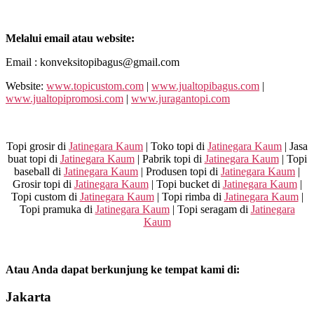
Melalui email atau website:
Email : konveksitopibagus@gmail.com
Website:
www.topicustom.com
|
www.jualtopibagus.com
|
www.jualtopipromosi.com
|
www.juragantopi.com
Topi grosir di
Jatinegara Kaum
| Toko topi di
Jatinegara Kaum
| Jasa
buat topi di
Jatinegara Kaum
| Pabrik topi di
Jatinegara Kaum
| Topi
baseball di
Jatinegara Kaum
| Produsen topi di
Jatinegara Kaum
|
Grosir topi di
Jatinegara Kaum
| Topi bucket di
Jatinegara Kaum
|
Topi custom di
Jatinegara Kaum
| Topi rimba di
Jatinegara Kaum
|
Topi pramuka di
Jatinegara Kaum
| Topi seragam di
Jatinegara
Kaum
Atau Anda dapat berkunjung ke tempat kami di:
Jakarta