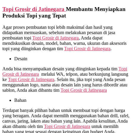
Topi Grosir di
Jatinegara
Membantu Menyiapkan
Produksi Topi yang Tepat
Agar proses pembuatan topi lebih maksimal dan hasil yang
didapatkan memuaskan, sebelum melakukan pesanan di jasa
pembuatan topi
Topi Grosir di
Jatinegara
, Anda dapat
mendiskusikan desain, model, bahan, warna, ukuran dan aksesoris
topi yang diinginkan dengan tim
Topi Grosir di
Jatinegara
.
Desain
Anda bisa menyampaikan desain yang diinginkan kepada tim
Topi
Grosir di
Jatinegara
melalui WA, telpon, atau berkunjung langsung
ke
Topi Grosir di
Jatinegara
. Selain itu, jika topi yang Anda pesan
menggunakan logo, nama atau desain lain yang harus dibordir atau
sablon, Anda akan dibantu tim
Topi Grosir di
Jatinegara
Bahan
Terdapat banyak pilihan bahan untuk membuat topi dengan harga
yang beragam. Anda dapat memilih menggunakan bahan drill, rafel,
canvas, jaring, laken atau bahan yang lain. Apabila kesulitan, Anda
akan dibantu oleh tim
Topi Grosir di
Jatinegara
untuk memilih
bahan yang tepat sesuai dengan keinginan dan budget Anda.