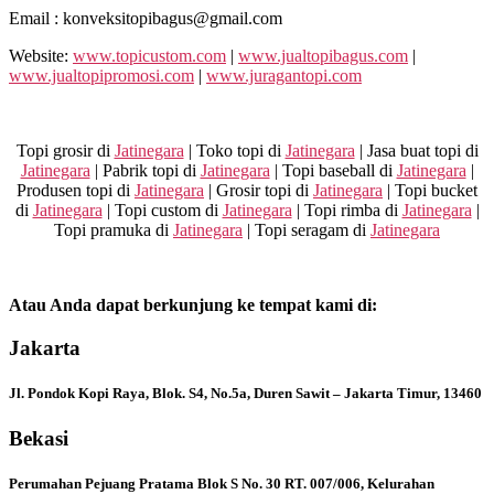
Email : konveksitopibagus@gmail.com
Website:
www.topicustom.com
|
www.jualtopibagus.com
|
www.jualtopipromosi.com
|
www.juragantopi.com
Topi grosir di
Jatinegara
| Toko topi di
Jatinegara
| Jasa buat topi di
Jatinegara
| Pabrik topi di
Jatinegara
| Topi baseball di
Jatinegara
|
Produsen topi di
Jatinegara
| Grosir topi di
Jatinegara
| Topi bucket
di
Jatinegara
| Topi custom di
Jatinegara
| Topi rimba di
Jatinegara
|
Topi pramuka di
Jatinegara
| Topi seragam di
Jatinegara
Atau Anda dapat berkunjung ke tempat kami di:
Jakarta
Jl. Pondok Kopi Raya, Blok. S4, No.5a, Duren Sawit – Jakarta Timur, 13460
Bekasi
Perumahan Pejuang Pratama Blok S No. 30 RT. 007/006, Kelurahan