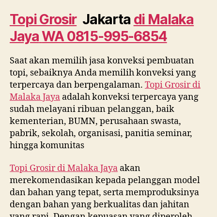
di
Malaka
Topi Grosir
Jakarta
di
Malaka
Jaya
Jaya
WA 0815-995-6854
WA
0815
995
Saat akan memilih jasa konveksi pembuatan
6854
topi, sebaiknya Anda memilih konveksi yang
terpercaya dan berpengalaman.
Topi Grosir di
Malaka Jaya
adalah konveksi terpercaya yang
sudah melayani ribuan pelanggan, baik
kementerian, BUMN, perusahaan swasta,
pabrik, sekolah, organisasi, panitia seminar,
hingga komunitas
Topi Grosir di
Malaka Jaya
akan
merekomendasikan kepada pelanggan model
dan bahan yang tepat, serta memproduksinya
dengan bahan yang berkualitas dan jahitan
yang rapi. Dengan kepuasan yang diperoleh