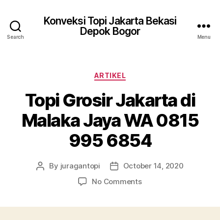
Konveksi Topi Jakarta Bekasi
Depok Bogor
Search
Menu
Categories
ARTIKEL
Topi Grosir Jakarta di
Malaka Jaya WA 0815
995 6854
By
juragantopi
October 14, 2020
Post
Post
author
date
on
No Comments
Topi
Grosir
Jakarta