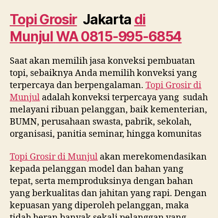
di
Munjul
Topi Grosir
Jakarta
di
WA
Munjul
WA 0815-995-6854
0815
995
6854
Saat akan memilih jasa konveksi pembuatan
topi, sebaiknya Anda memilih konveksi yang
terpercaya dan berpengalaman.
Topi Grosir di
Munjul
adalah konveksi terpercaya yang sudah
melayani ribuan pelanggan, baik kementerian,
BUMN, perusahaan swasta, pabrik, sekolah,
organisasi, panitia seminar, hingga komunitas
Topi Grosir di
Munjul
akan merekomendasikan
kepada pelanggan model dan bahan yang
tepat, serta memproduksinya dengan bahan
yang berkualitas dan jahitan yang rapi. Dengan
kepuasan yang diperoleh pelanggan, maka
tidah heran banyak sekali pelanggan yang