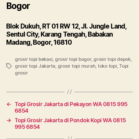
Bogor
Blok Dukuh, RT 01 RW 12, Jl. Jungle Land,
Sentul City, Karang Tengah, Babakan
Madang, Bogor, 16810
grosir topi bekasi
,
grosir topi bogor
,
grosir topi depok
,
grosir topi Jakarta
,
grosir topi murah
,
toko topi
,
Topi
Tags
grosir
←
Topi Grosir Jakarta di Pekayon WA 0815 995
6854
→
Topi Grosir Jakarta di Pondok Kopi WA 0815
995 6854