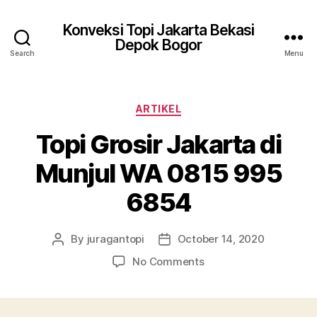
Konveksi Topi Jakarta Bekasi
Depok Bogor
Search
Menu
Categories
ARTIKEL
Topi Grosir Jakarta di
Munjul WA 0815 995
6854
By
juragantopi
October 14, 2020
Post
Post
author
date
on
No Comments
Topi
Grosir
Jakarta