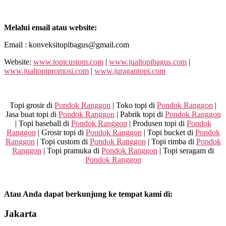
Melalui email atau website:
Email : konveksitopibagus@gmail.com
Website:
www.topicustom.com
|
www.jualtopibagus.com
|
www.jualtopipromosi.com
|
www.juragantopi.com
Topi grosir di
Pondok Ranggon
| Toko topi di
Pondok Ranggon
|
Jasa buat topi di
Pondok Ranggon
| Pabrik topi di
Pondok Ranggon
| Topi baseball di
Pondok Ranggon
| Produsen topi di
Pondok
Ranggon
| Grosir topi di
Pondok Ranggon
| Topi bucket di
Pondok
Ranggon
| Topi custom di
Pondok Ranggon
| Topi rimba di
Pondok
Ranggon
| Topi pramuka di
Pondok Ranggon
| Topi seragam di
Pondok Ranggon
Atau Anda dapat berkunjung ke tempat kami di:
Jakarta