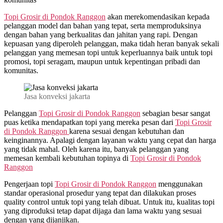
Topi Grosir di
Pondok Ranggon
akan merekomendasikan kepada
pelanggan model dan bahan yang tepat, serta memproduksinya
dengan bahan yang berkualitas dan jahitan yang rapi. Dengan
kepuasan yang diperoleh pelanggan, maka tidah heran banyak sekali
pelanggan yang memesan topi untuk keperluannya baik untuk topi
promosi, topi seragam, maupun untuk kepentingan pribadi dan
komunitas.
Jasa konveksi jakarta
Pelanggan
Topi Grosir di
Pondok Ranggon
sebagian besar sangat
puas ketika mendapatkan topi yang mereka pesan dari
Topi Grosir
di
Pondok Ranggon
karena sesuai dengan kebutuhan dan
keinginannya. Apalagi dengan layanan waktu yang cepat dan harga
yang tidak mahal. Oleh karena itu, banyak pelanggan yang
memesan kembali kebutuhan topinya di
Topi Grosir di
Pondok
Ranggon
Pengerjaan topi
Topi Grosir di
Pondok Ranggon
menggunakan
standar operasional prosedur yang tepat dan dilakukan proses
quality control untuk topi yang telah dibuat. Untuk itu, kualitas topi
yang diproduksi tetap dapat dijaga dan lama waktu yang sesuai
dengan yang dijanjikan.