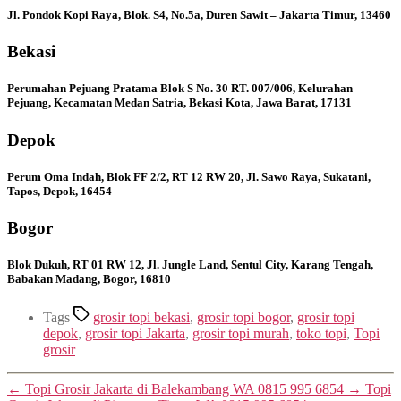
Jl. Pondok Kopi Raya, Blok. S4, No.5a, Duren Sawit – Jakarta Timur, 13460
Bekasi
Perumahan Pejuang Pratama Blok S No. 30 RT. 007/006, Kelurahan
Pejuang, Kecamatan Medan Satria, Bekasi Kota, Jawa Barat, 17131
Depok
Perum Oma Indah, Blok FF 2/2, RT 12 RW 20, Jl. Sawo Raya, Sukatani,
Tapos, Depok, 16454
Bogor
Blok Dukuh, RT 01 RW 12, Jl. Jungle Land, Sentul City, Karang Tengah,
Babakan Madang, Bogor, 16810
Tags
grosir topi bekasi
,
grosir topi bogor
,
grosir topi
depok
,
grosir topi Jakarta
,
grosir topi murah
,
toko topi
,
Topi
grosir
←
Topi Grosir Jakarta di Balekambang WA 0815 995 6854
→
Topi