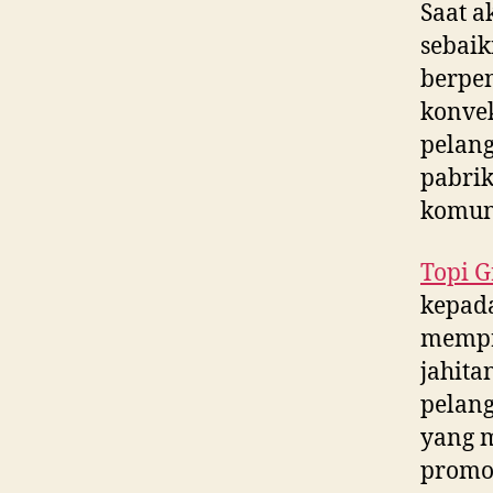
Saat a
sebaik
berpe
konvek
pelang
pabrik
komun
Topi G
kepada
mempr
jahita
pelang
yang m
promos