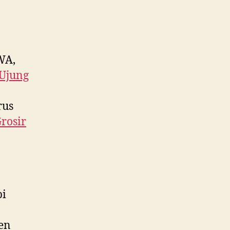
WA,
Ujung
rus
Grosir
pi
ken