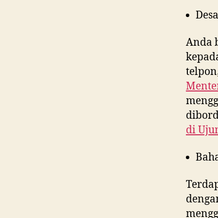
Desa
Anda 
kepad
telpon
Mente
menggu
dibord
di
Uju
Bah
Terdap
denga
menggu