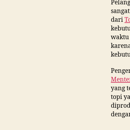
Pelan
sangat
dari
T
kebut
waktu 
karen
kebutu
Penger
Mente
yang t
topi y
diprod
dengan