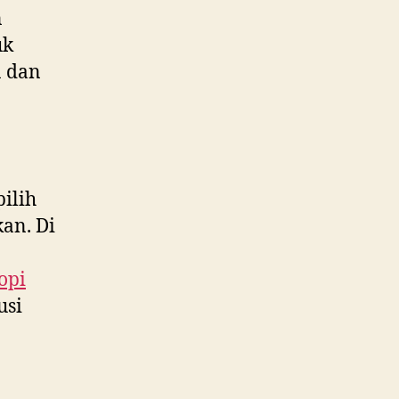
n
uk
n dan
ilih
an. Di
opi
usi