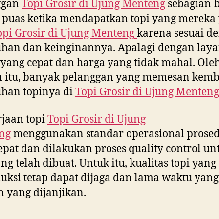
ggan
Topi Grosir di
Ujung Menteng
sebagian b
 puas ketika mendapatkan topi yang mereka
opi Grosir di
Ujung Menteng
karena sesuai d
uhan dan keinginannya. Apalagi dengan lay
yang cepat dan harga yang tidak mahal. Ole
a itu, banyak pelanggan yang memesan kemb
han topinya di
Topi Grosir di
Ujung Menteng
jaan topi
Topi Grosir di
Ujung
ng
menggunakan standar operasional prose
epat dan dilakukan proses quality control un
ang telah dibuat. Untuk itu, kualitas topi yang
uksi tetap dapat dijaga dan lama waktu yang
 yang dijanjikan.