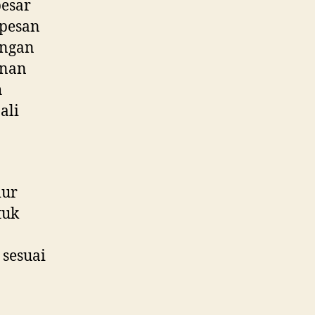
esar
 pesan
engan
anan
h
ali
dur
tuk
 sesuai