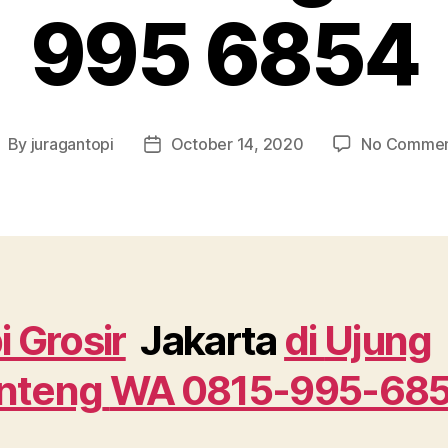
995 6854
By
juragantopi
October 14, 2020
No Commen
ost
Post
uthor
date
i Grosir
Jakarta
di
Ujung
nteng
WA 0815-995-68