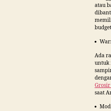
atau b
dibant
memili
budget
War
Ada ra
untuk 
sampin
dengan
Grosir
saat 
Mod