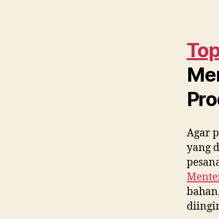
Top
Me
Pro
Agar p
yang 
pesana
Mente
bahan,
diing