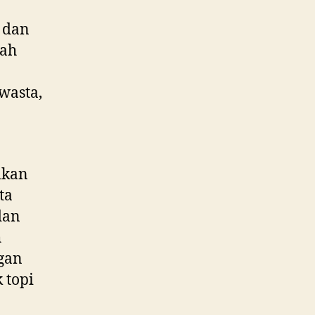
 dan
ah
wasta,
ikan
ta
dan
h
gan
 topi