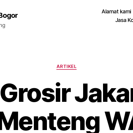
Alamat kami
 Bogor
Jasa K
ang
Categories
ARTIKEL
 Grosir Jakar
 Menteng W