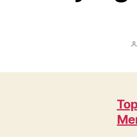
P
a
Top
Me