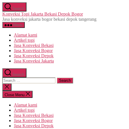
Skip
Search
to
Konveksi Topi Jakarta Bekasi Depok Bogor
the
Jasa konveksi jakarta bogor bekasi depok tangerang
content
Menu
Alamat kami
Artikel topi
Jasa Konveksi Bekasi
Jasa Konveksi Bogor
Jasa Konveksi Depok
Jasa Konveksi Jakarta
Search
Search
for:
Close
search
Close Menu
Alamat kami
Artikel topi
Jasa Konveksi Bekasi
Jasa Konveksi Bogor
Jasa Konveksi Depok