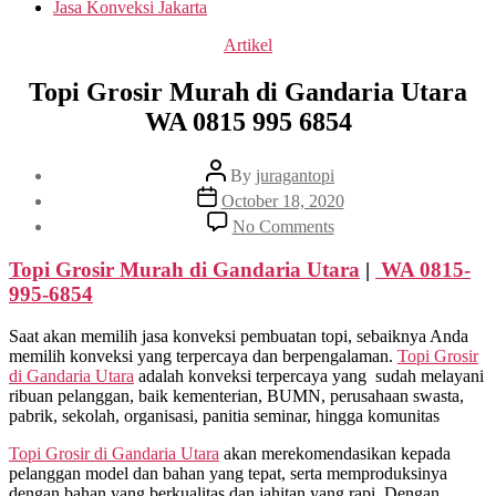
Jasa Konveksi Jakarta
Categories
Artikel
Topi Grosir Murah di Gandaria Utara
WA 0815 995 6854
Post
By
juragantopi
author
Post
October 18, 2020
date
on
No Comments
Topi
Grosir
Topi Grosir Murah
di Gandaria Utara
|
WA 0815-
Murah
995-6854
di
Gandaria
Saat akan memilih jasa konveksi pembuatan topi, sebaiknya Anda
Utara
memilih konveksi yang terpercaya dan berpengalaman.
Topi Grosir
WA
di
Gandaria Utara
adalah konveksi terpercaya yang sudah melayani
0815
ribuan pelanggan, baik kementerian, BUMN, perusahaan swasta,
995
pabrik, sekolah, organisasi, panitia seminar, hingga komunitas
6854
Topi Grosir di
Gandaria Utara
akan merekomendasikan kepada
pelanggan model dan bahan yang tepat, serta memproduksinya
dengan bahan yang berkualitas dan jahitan yang rapi. Dengan