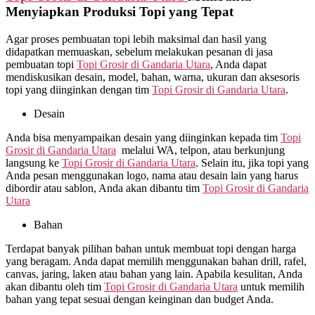
Menyiapkan Produksi Topi yang Tepat
Agar proses pembuatan topi lebih maksimal dan hasil yang
didapatkan memuaskan, sebelum melakukan pesanan di jasa
pembuatan topi
Topi Grosir di
Gandaria Utara
, Anda dapat
mendiskusikan desain, model, bahan, warna, ukuran dan aksesoris
topi yang diinginkan dengan tim
Topi Grosir di
Gandaria Utara
.
Desain
Anda bisa menyampaikan desain yang diinginkan kepada tim
Topi
Grosir di
Gandaria Utara
melalui WA, telpon, atau berkunjung
langsung ke
Topi Grosir di
Gandaria Utara
. Selain itu, jika topi yang
Anda pesan menggunakan logo, nama atau desain lain yang harus
dibordir atau sablon, Anda akan dibantu tim
Topi Grosir di
Gandaria
Utara
Bahan
Terdapat banyak pilihan bahan untuk membuat topi dengan harga
yang beragam. Anda dapat memilih menggunakan bahan drill, rafel,
canvas, jaring, laken atau bahan yang lain. Apabila kesulitan, Anda
akan dibantu oleh tim
Topi Grosir di
Gandaria Utara
untuk memilih
bahan yang tepat sesuai dengan keinginan dan budget Anda.