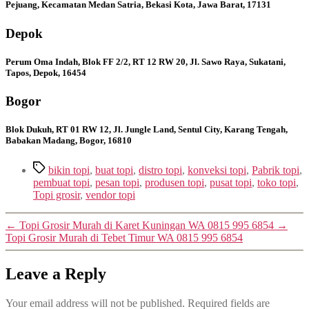
Pejuang, Kecamatan Medan Satria, Bekasi Kota, Jawa Barat, 17131
Depok
Perum Oma Indah, Blok FF 2/2, RT 12 RW 20, Jl. Sawo Raya, Sukatani,
Tapos, Depok, 16454
Bogor
Blok Dukuh, RT 01 RW 12, Jl. Jungle Land, Sentul City, Karang Tengah,
Babakan Madang, Bogor, 16810
Tags
bikin topi
,
buat topi
,
distro topi
,
konveksi topi
,
Pabrik topi
,
pembuat topi
,
pesan topi
,
produsen topi
,
pusat topi
,
toko topi
,
Topi grosir
,
vendor topi
←
Topi Grosir Murah di Karet Kuningan WA 0815 995 6854
→
Topi Grosir Murah di Tebet Timur WA 0815 995 6854
Leave a Reply
Your email address will not be published.
Required fields are