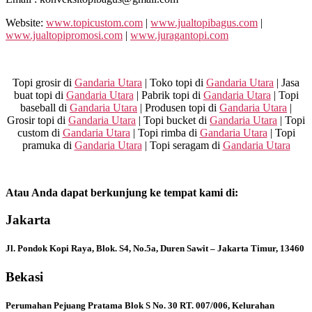
Website:
www.topicustom.com
|
www.jualtopibagus.com
|
www.jualtopipromosi.com
|
www.juragantopi.com
Topi grosir di
Gandaria Utara
| Toko topi di
Gandaria Utara
| Jasa
buat topi di
Gandaria Utara
| Pabrik topi di
Gandaria Utara
| Topi
baseball di
Gandaria Utara
| Produsen topi di
Gandaria Utara
|
Grosir topi di
Gandaria Utara
| Topi bucket di
Gandaria Utara
| Topi
custom di
Gandaria Utara
| Topi rimba di
Gandaria Utara
| Topi
pramuka di
Gandaria Utara
| Topi seragam di
Gandaria Utara
Atau Anda dapat berkunjung ke tempat kami di:
Jakarta
Jl. Pondok Kopi Raya, Blok. S4, No.5a, Duren Sawit – Jakarta Timur, 13460
Bekasi
Perumahan Pejuang Pratama Blok S No. 30 RT. 007/006, Kelurahan