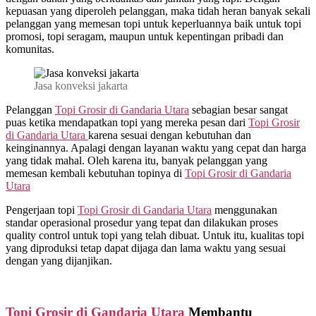
kepuasan yang diperoleh pelanggan, maka tidah heran banyak sekali
pelanggan yang memesan topi untuk keperluannya baik untuk topi
promosi, topi seragam, maupun untuk kepentingan pribadi dan
komunitas.
Jasa konveksi jakarta
Pelanggan
Topi Grosir di
Gandaria Utara
sebagian besar sangat
puas ketika mendapatkan topi yang mereka pesan dari
Topi Grosir
di
Gandaria Utara
karena sesuai dengan kebutuhan dan
keinginannya. Apalagi dengan layanan waktu yang cepat dan harga
yang tidak mahal. Oleh karena itu, banyak pelanggan yang
memesan kembali kebutuhan topinya di
Topi Grosir di
Gandaria
Utara
Pengerjaan topi
Topi Grosir di
Gandaria Utara
menggunakan
standar operasional prosedur yang tepat dan dilakukan proses
quality control untuk topi yang telah dibuat. Untuk itu, kualitas topi
yang diproduksi tetap dapat dijaga dan lama waktu yang sesuai
dengan yang dijanjikan.
Topi Grosir di
Gandaria Utara
Membantu