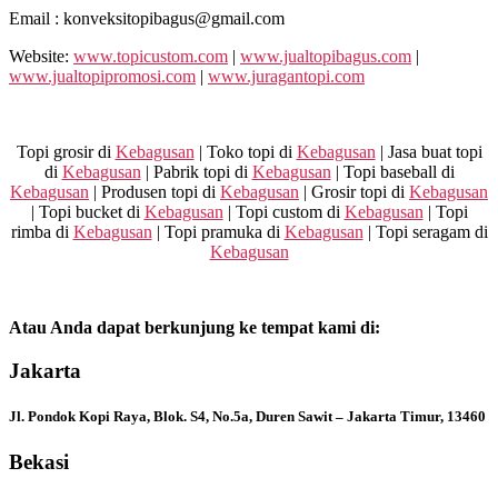
Email : konveksitopibagus@gmail.com
Website:
www.topicustom.com
|
www.jualtopibagus.com
|
www.jualtopipromosi.com
|
www.juragantopi.com
Topi grosir di
Kebagusan
| Toko topi di
Kebagusan
| Jasa buat topi
di
Kebagusan
| Pabrik topi di
Kebagusan
| Topi baseball di
Kebagusan
| Produsen topi di
Kebagusan
| Grosir topi di
Kebagusan
| Topi bucket di
Kebagusan
| Topi custom di
Kebagusan
| Topi
rimba di
Kebagusan
| Topi pramuka di
Kebagusan
| Topi seragam di
Kebagusan
Atau Anda dapat berkunjung ke tempat kami di:
Jakarta
Jl. Pondok Kopi Raya, Blok. S4, No.5a, Duren Sawit – Jakarta Timur, 13460
Bekasi