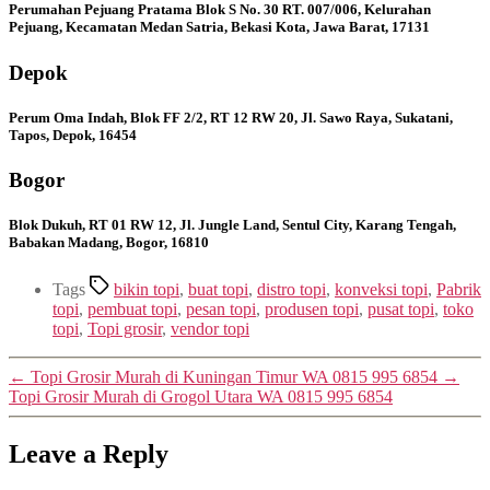
Perumahan Pejuang Pratama Blok S No. 30 RT. 007/006, Kelurahan
Pejuang, Kecamatan Medan Satria, Bekasi Kota, Jawa Barat, 17131
Depok
Perum Oma Indah, Blok FF 2/2, RT 12 RW 20, Jl. Sawo Raya, Sukatani,
Tapos, Depok, 16454
Bogor
Blok Dukuh, RT 01 RW 12, Jl. Jungle Land, Sentul City, Karang Tengah,
Babakan Madang, Bogor, 16810
Tags
bikin topi
,
buat topi
,
distro topi
,
konveksi topi
,
Pabrik
topi
,
pembuat topi
,
pesan topi
,
produsen topi
,
pusat topi
,
toko
topi
,
Topi grosir
,
vendor topi
←
Topi Grosir Murah di Kuningan Timur WA 0815 995 6854
→
Topi Grosir Murah di Grogol Utara WA 0815 995 6854
Leave a Reply