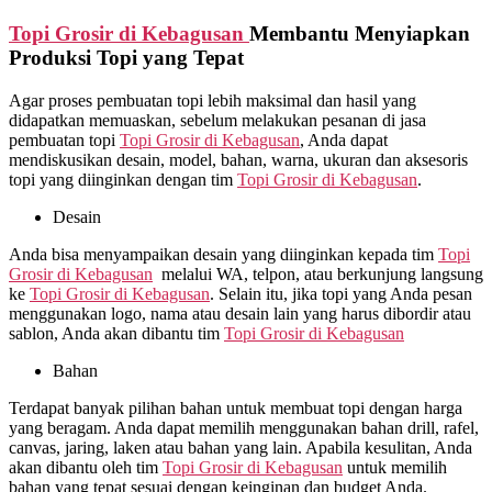
Topi Grosir di
Kebagusan
Membantu Menyiapkan
Produksi Topi yang Tepat
Agar proses pembuatan topi lebih maksimal dan hasil yang
didapatkan memuaskan, sebelum melakukan pesanan di jasa
pembuatan topi
Topi Grosir di
Kebagusan
, Anda dapat
mendiskusikan desain, model, bahan, warna, ukuran dan aksesoris
topi yang diinginkan dengan tim
Topi Grosir di
Kebagusan
.
Desain
Anda bisa menyampaikan desain yang diinginkan kepada tim
Topi
Grosir di
Kebagusan
melalui WA, telpon, atau berkunjung langsung
ke
Topi Grosir di
Kebagusan
. Selain itu, jika topi yang Anda pesan
menggunakan logo, nama atau desain lain yang harus dibordir atau
sablon, Anda akan dibantu tim
Topi Grosir di
Kebagusan
Bahan
Terdapat banyak pilihan bahan untuk membuat topi dengan harga
yang beragam. Anda dapat memilih menggunakan bahan drill, rafel,
canvas, jaring, laken atau bahan yang lain. Apabila kesulitan, Anda
akan dibantu oleh tim
Topi Grosir di
Kebagusan
untuk memilih
bahan yang tepat sesuai dengan keinginan dan budget Anda.