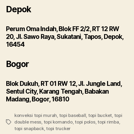
Depok
Perum Oma Indah, Blok FF 2/2, RT 12 RW
20, Jl. Sawo Raya, Sukatani, Tapos, Depok,
16454
Bogor
Blok Dukuh, RT 01 RW 12, Jl. Jungle Land,
Sentul City, Karang Tengah, Babakan
Madang, Bogor, 16810
konveksi topi murah
,
topi baseball
,
topi bucket
,
topi
double mess
,
topi komando
,
topi polos
,
topi rimba
,
Tags
topi snapback
,
topi trucker