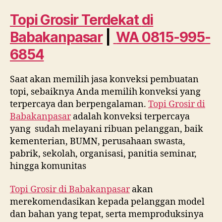
di
Babakanpasar
Topi Grosir Terdekat
di
WA
Babakanpasar
|
WA 0815-995-
0815
995
6854
6854
Saat akan memilih jasa konveksi pembuatan
topi, sebaiknya Anda memilih konveksi yang
terpercaya dan berpengalaman.
Topi Grosir di
Babakanpasar
adalah konveksi terpercaya
yang sudah melayani ribuan pelanggan, baik
kementerian, BUMN, perusahaan swasta,
pabrik, sekolah, organisasi, panitia seminar,
hingga komunitas
Topi Grosir di
Babakanpasar
akan
merekomendasikan kepada pelanggan model
dan bahan yang tepat, serta memproduksinya