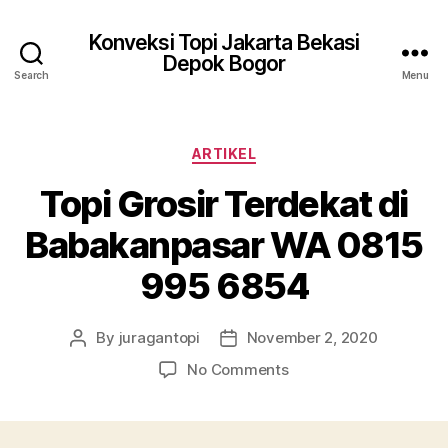
Konveksi Topi Jakarta Bekasi
Depok Bogor
Search
Menu
Categories
ARTIKEL
Topi Grosir Terdekat di
Babakanpasar WA 0815
995 6854
By
juragantopi
November 2, 2020
Post
Post
author
date
on
No Comments
Topi
Grosir
Terdekat