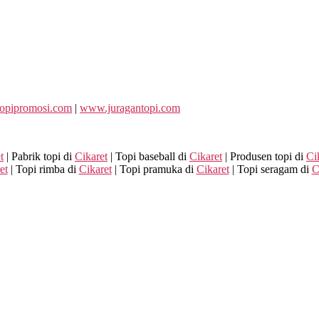
opipromosi.com
|
www.juragantopi.com
t
| Pabrik topi di
Cikaret
| Topi baseball di
Cikaret
| Produsen topi di
Ci
et
| Topi rimba di
Cikaret
| Topi pramuka di
Cikaret
| Topi seragam di
C