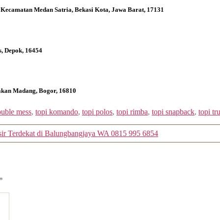
 Kecamatan Medan Satria, Bekasi Kota, Jawa Barat, 17131
s, Depok, 16454
bakan Madang, Bogor, 16810
ouble mess
,
topi komando
,
topi polos
,
topi rimba
,
topi snapback
,
topi tr
sir Terdekat di Balungbangjaya WA 0815 995 6854
*