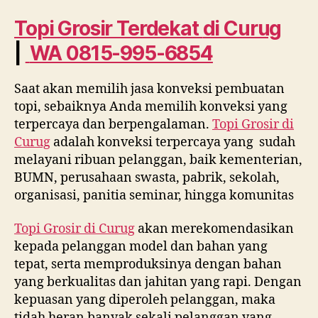
di
Curug
Topi Grosir Terdekat
di Curug
WA
|
WA 0815-995-6854
0815
995
6854
Saat akan memilih jasa konveksi pembuatan
topi, sebaiknya Anda memilih konveksi yang
terpercaya dan berpengalaman.
Topi Grosir di
Curug
adalah konveksi terpercaya yang sudah
melayani ribuan pelanggan, baik kementerian,
BUMN, perusahaan swasta, pabrik, sekolah,
organisasi, panitia seminar, hingga komunitas
Topi Grosir di
Curug
akan merekomendasikan
kepada pelanggan model dan bahan yang
tepat, serta memproduksinya dengan bahan
yang berkualitas dan jahitan yang rapi. Dengan
kepuasan yang diperoleh pelanggan, maka
tidah heran banyak sekali pelanggan yang