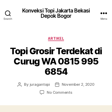
Konveksi Topi Jakarta Bekasi
Depok Bogor
Search
Menu
Categories
ARTIKEL
Topi Grosir Terdekat di
Curug WA 0815 995
6854
By
juragantopi
November 2, 2020
Post
Post
author
date
on
No Comments
Topi
Grosir
Terdekat