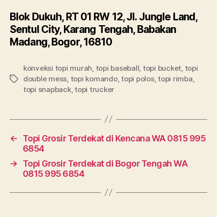
Blok Dukuh, RT 01 RW 12, Jl. Jungle Land,
Sentul City, Karang Tengah, Babakan
Madang, Bogor, 16810
konveksi topi murah
,
topi baseball
,
topi bucket
,
topi
double mess
,
topi komando
,
topi polos
,
topi rimba
,
Tags
topi snapback
,
topi trucker
←
Topi Grosir Terdekat di Kencana WA 0815 995
6854
→
Topi Grosir Terdekat di Bogor Tengah WA
0815 995 6854