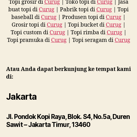
Topi grosir di
Curug
| Toko topi di
Curug
| Jasa
buat topi di
Curug
| Pabrik topi di
Curug
| Topi
baseball di
Curug
| Produsen topi di
Curug
|
Grosir topi di
Curug
| Topi bucket di
Curug
|
Topi custom di
Curug
| Topi rimba di
Curug
|
Topi pramuka di
Curug
| Topi seragam di
Curug
Atau Anda dapat berkunjung ke tempat kami
di:
Jakarta
Jl. Pondok Kopi Raya, Blok. S4, No.5a, Duren
Sawit – Jakarta Timur, 13460