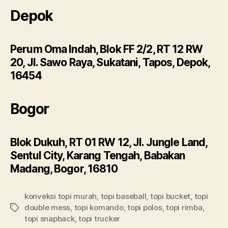
Depok
Perum Oma Indah, Blok FF 2/2, RT 12 RW
20, Jl. Sawo Raya, Sukatani, Tapos, Depok,
16454
Bogor
Blok Dukuh, RT 01 RW 12, Jl. Jungle Land,
Sentul City, Karang Tengah, Babakan
Madang, Bogor, 16810
konveksi topi murah
,
topi baseball
,
topi bucket
,
topi
double mess
,
topi komando
,
topi polos
,
topi rimba
,
Tags
topi snapback
,
topi trucker