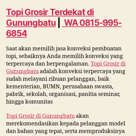
di
Gunungbatu
Topi Grosir Terdekat
di
WA
Gunungbatu
|
WA 0815-995-
0815
995
6854
6854
Saat akan memilih jasa konveksi pembuatan
topi, sebaiknya Anda memilih konveksi yang
terpercaya dan berpengalaman.
Topi Grosir di
Gunungbatu
adalah konveksi terpercaya yang
sudah melayani ribuan pelanggan, baik
kementerian, BUMN, perusahaan swasta,
pabrik, sekolah, organisasi, panitia seminar,
hingga komunitas
Topi Grosir di
Gunungbatu
akan
merekomendasikan kepada pelanggan model
dan bahan yang tepat, serta memproduksinya