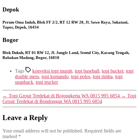
Depok
Perum Oma Indah, Blok FF 2/2, RT 12 RW 20, Jl. Sawo Raya, Sukatani,
Tapos, Depok, 16454
Bogor
Blok Dukuh, RT 01 RW 12, Jl. Jungle Land, Sentul City, Karang Tengah,
Babakan Madang, Bogor, 16810
Tags
konveksi topi murah
,
topi baseball
,
topi bucket
,
topi
double mess
,
topi komando
,
topi polos
,
topi rimba
,
topi
snapback
,
topi trucker
←
Topi Grosir Terdekat di Bojongkerta WA 0815 995 6854
→
Topi
Grosir Terdekat di Bondongan WA 0815 995 6854
Leave a Reply
Your email address will not be published.
Required fields are
marked
*