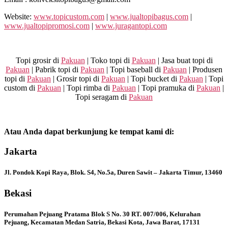
Website:
www.topicustom.com
|
www.jualtopibagus.com
|
www.jualtopipromosi.com
|
www.juragantopi.com
Topi grosir di
Pakuan
| Toko topi di
Pakuan
| Jasa buat topi di
Pakuan
| Pabrik topi di
Pakuan
| Topi baseball di
Pakuan
| Produsen
topi di
Pakuan
| Grosir topi di
Pakuan
| Topi bucket di
Pakuan
| Topi
custom di
Pakuan
| Topi rimba di
Pakuan
| Topi pramuka di
Pakuan
|
Topi seragam di
Pakuan
Atau Anda dapat berkunjung ke tempat kami di:
Jakarta
Jl. Pondok Kopi Raya, Blok. S4, No.5a, Duren Sawit – Jakarta Timur, 13460
Bekasi
Perumahan Pejuang Pratama Blok S No. 30 RT. 007/006, Kelurahan
Pejuang, Kecamatan Medan Satria, Bekasi Kota, Jawa Barat, 17131