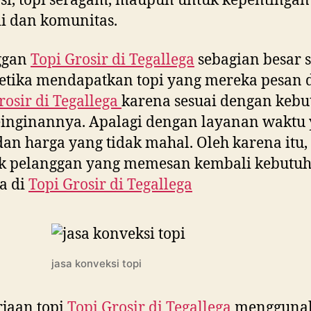
i, topi seragam, maupun untuk kepentingan
i dan komunitas.
ggan
Topi Grosir di
Tegallega
sebagian besar 
etika mendapatkan topi yang mereka pesan 
rosir di
Tegallega
karena sesuai dengan keb
inginannya. Apalagi dengan layanan waktu
dan harga yang tidak mahal. Oleh karena itu,
k pelanggan yang memesan kembali kebutu
a di
Topi Grosir di
Tegallega
jasa konveksi topi
jaan topi
Topi Grosir di
Tegallega
mengguna