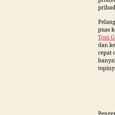
promos
pribad
Pelan
puas k
Topi G
dan ke
cepat 
banya
topiny
Penger