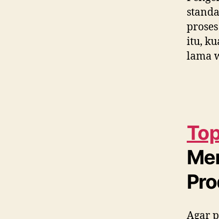
standa
proses
itu, k
lama w
Top
Me
Pro
Agar p