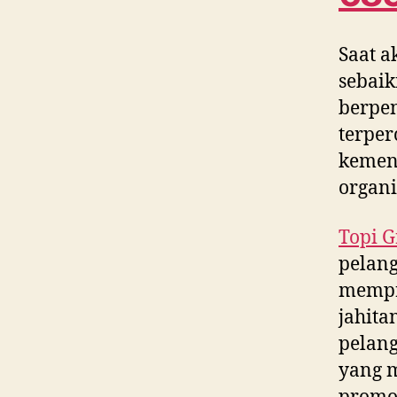
Saat a
sebaik
berpe
terper
kement
organi
Topi G
pelang
mempr
jahita
pelang
yang m