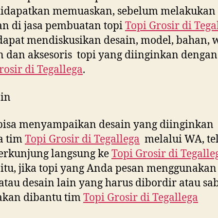
didapatkan memuaskan, sebelum melakukan
n di jasa pembuatan topi
Topi Grosir di
Tega
apat mendiskusikan desain, model, bahan, 
 dan aksesoris topi yang diinginkan dengan
rosir di
Tegallega
.
in
bisa menyampaikan desain yang diinginkan
a tim
Topi Grosir di
Tegallega
melalui WA, te
erkunjung langsung ke
Topi Grosir di
Tegalle
 itu, jika topi yang Anda pesan menggunakan 
tau desain lain yang harus dibordir atau sab
akan dibantu tim
Topi Grosir di
Tegallega