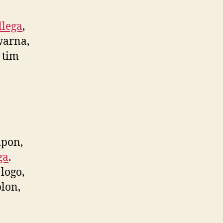
llega
,
warna,
 tim
lpon,
ga
.
logo,
lon,