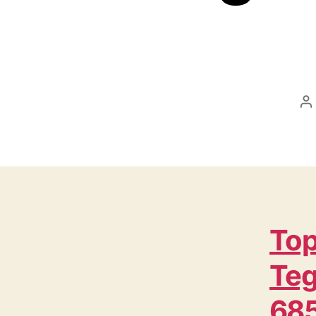
P
a
Top
Teg
68