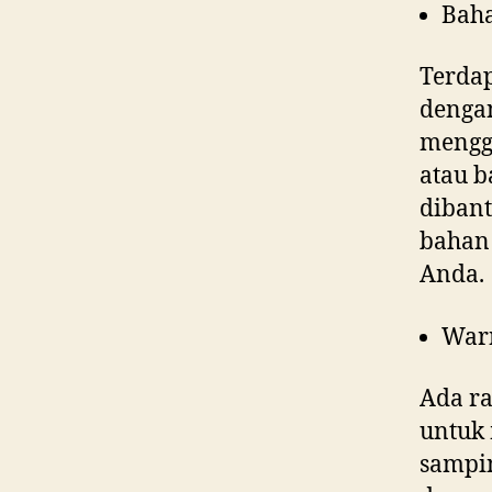
Bah
Terdap
denga
menggu
atau b
dibant
bahan 
Anda.
War
Ada ra
untuk 
sampin