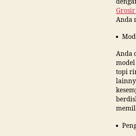
dengan
Grosir
Anda 
Mod
Anda d
model 
topi r
lainny
kesem
berdis
memili
Peng