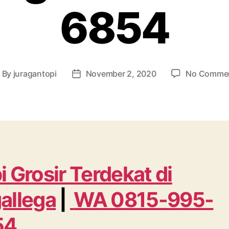
6854
By
juragantopi
November 2, 2020
No Comme
ost
Post
uthor
date
i Grosir Terdekat
di
allega
|
WA 0815-995-
54