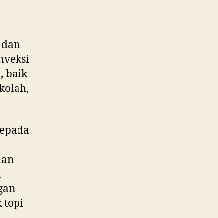
 dan
nveksi
, baik
kolah,
epada
dan
h
gan
 topi