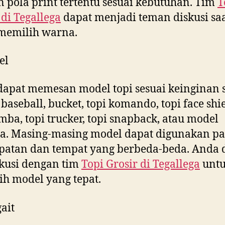
 pola print tertentu sesuai kebutuhan. Tim
T
 di
Tegallega
dapat menjadi teman diskusi sa
memilih warna.
el
apat memesan model topi sesuai keinginan s
baseball, bucket, topi komando, topi face shie
imba, topi trucker, topi snapback, atau model
a. Masing-masing model dapat digunakan p
patan dan tempat yang berbeda-beda. Anda 
kusi dengan tim
Topi Grosir di
Tegallega
unt
h model yang tepat.
ait