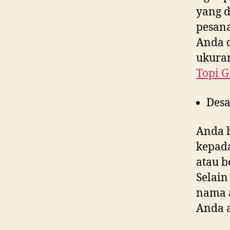
yang 
pesana
Anda d
ukuran
Topi G
Desa
Anda 
kepad
atau b
Selain
nama a
Anda 