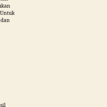
kukan
. Untuk
a dan
sil