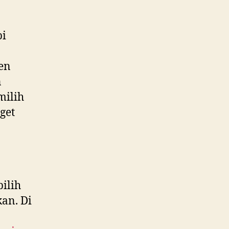
pi
ken
n
ilih
get
ilih
an. Di