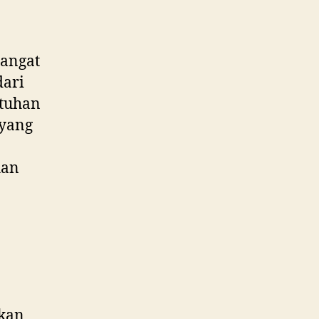
sangat
dari
utuhan
 yang
han
kan