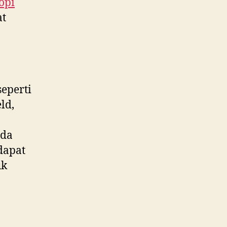
opi
at
eperti
ld,
ada
dapat
uk