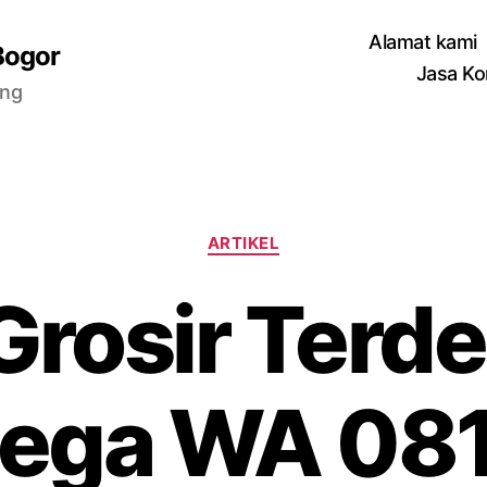
Alamat kami
Bogor
Jasa Ko
ang
Categories
ARTIKEL
Grosir Terde
lega WA 08