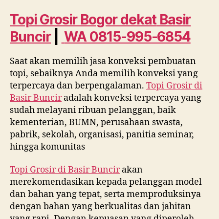
dekat
Basir
Topi Grosir Bogor dekat
Basir
Buncir
Buncir
|
WA 0815-995-6854
WA
0815
995
Saat akan memilih jasa konveksi pembuatan
6854
topi, sebaiknya Anda memilih konveksi yang
terpercaya dan berpengalaman.
Topi Grosir di
Basir Buncir
adalah konveksi terpercaya yang
sudah melayani ribuan pelanggan, baik
kementerian, BUMN, perusahaan swasta,
pabrik, sekolah, organisasi, panitia seminar,
hingga komunitas
Topi Grosir di
Basir Buncir
akan
merekomendasikan kepada pelanggan model
dan bahan yang tepat, serta memproduksinya
dengan bahan yang berkualitas dan jahitan
yang rapi. Dengan kepuasan yang diperoleh