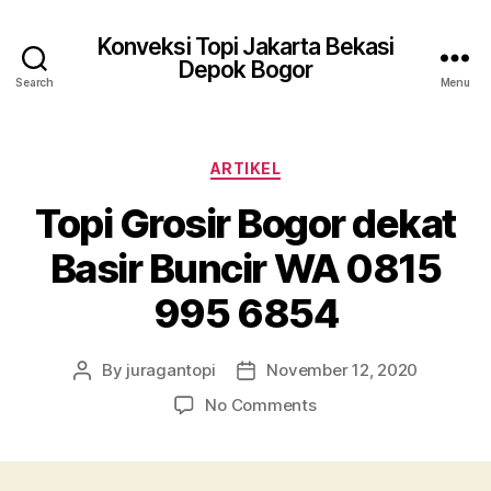
Konveksi Topi Jakarta Bekasi
Depok Bogor
Search
Menu
Categories
ARTIKEL
Topi Grosir Bogor dekat
Basir Buncir WA 0815
995 6854
By
juragantopi
November 12, 2020
Post
Post
author
date
on
No Comments
Topi
Grosir
Bogor