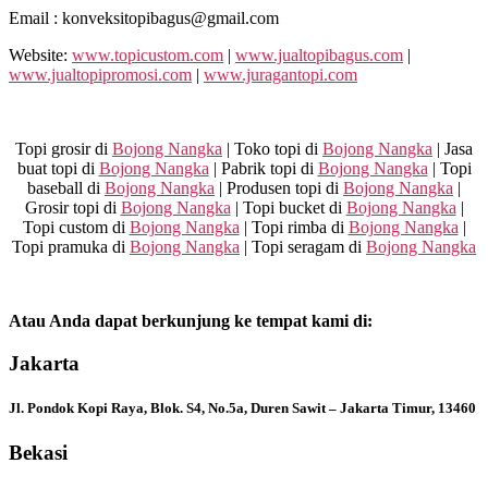
Email : konveksitopibagus@gmail.com
Website:
www.topicustom.com
|
www.jualtopibagus.com
|
www.jualtopipromosi.com
|
www.juragantopi.com
Topi grosir di
Bojong Nangka
| Toko topi di
Bojong Nangka
| Jasa
buat topi di
Bojong Nangka
| Pabrik topi di
Bojong Nangka
| Topi
baseball di
Bojong Nangka
| Produsen topi di
Bojong Nangka
|
Grosir topi di
Bojong Nangka
| Topi bucket di
Bojong Nangka
|
Topi custom di
Bojong Nangka
| Topi rimba di
Bojong Nangka
|
Topi pramuka di
Bojong Nangka
| Topi seragam di
Bojong Nangka
Atau Anda dapat berkunjung ke tempat kami di:
Jakarta
Jl. Pondok Kopi Raya, Blok. S4, No.5a, Duren Sawit – Jakarta Timur, 13460
Bekasi