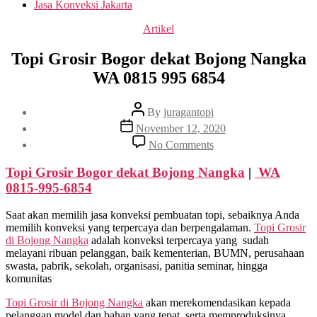
Jasa Konveksi Jakarta
Categories
Artikel
Topi Grosir Bogor dekat Bojong Nangka
WA 0815 995 6854
Post
By
juragantopi
author
Post
November 12, 2020
date
on
No Comments
Topi
Grosir
Topi Grosir Bogor dekat
Bojong Nangka
|
WA
Bogor
0815-995-6854
dekat
Bojong
Saat akan memilih jasa konveksi pembuatan topi, sebaiknya Anda
Nangka
memilih konveksi yang terpercaya dan berpengalaman.
Topi Grosir
WA
di
Bojong Nangka
adalah konveksi terpercaya yang sudah
0815
melayani ribuan pelanggan, baik kementerian, BUMN, perusahaan
995
swasta, pabrik, sekolah, organisasi, panitia seminar, hingga
6854
komunitas
Topi Grosir di
Bojong Nangka
akan merekomendasikan kepada
pelanggan model dan bahan yang tepat, serta memproduksinya