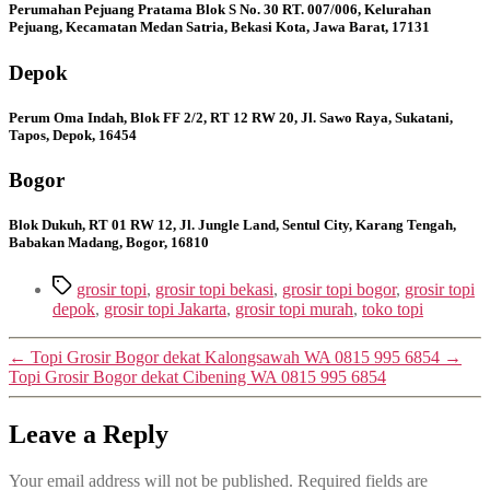
Perumahan Pejuang Pratama Blok S No. 30 RT. 007/006, Kelurahan
Pejuang, Kecamatan Medan Satria, Bekasi Kota, Jawa Barat, 17131
Depok
Perum Oma Indah, Blok FF 2/2, RT 12 RW 20, Jl. Sawo Raya, Sukatani,
Tapos, Depok, 16454
Bogor
Blok Dukuh, RT 01 RW 12, Jl. Jungle Land, Sentul City, Karang Tengah,
Babakan Madang, Bogor, 16810
Tags
grosir topi
,
grosir topi bekasi
,
grosir topi bogor
,
grosir topi
depok
,
grosir topi Jakarta
,
grosir topi murah
,
toko topi
←
Topi Grosir Bogor dekat Kalongsawah WA 0815 995 6854
→
Topi Grosir Bogor dekat Cibening WA 0815 995 6854
Leave a Reply
Your email address will not be published.
Required fields are