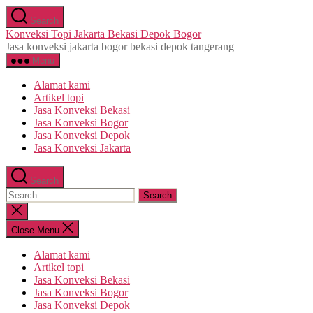
Skip
Search
to
Konveksi Topi Jakarta Bekasi Depok Bogor
the
Jasa konveksi jakarta bogor bekasi depok tangerang
content
Menu
Alamat kami
Artikel topi
Jasa Konveksi Bekasi
Jasa Konveksi Bogor
Jasa Konveksi Depok
Jasa Konveksi Jakarta
Search
Search
for:
Close
search
Close Menu
Alamat kami
Artikel topi
Jasa Konveksi Bekasi
Jasa Konveksi Bogor
Jasa Konveksi Depok