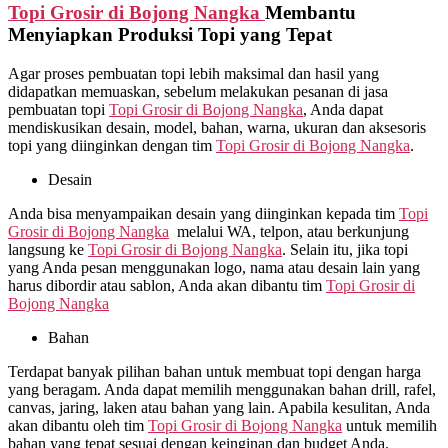
Topi Grosir di
Bojong Nangka
Membantu
Menyiapkan Produksi Topi yang Tepat
Agar proses pembuatan topi lebih maksimal dan hasil yang
didapatkan memuaskan, sebelum melakukan pesanan di jasa
pembuatan topi
Topi Grosir di
Bojong Nangka
, Anda dapat
mendiskusikan desain, model, bahan, warna, ukuran dan aksesoris
topi yang diinginkan dengan tim
Topi Grosir di
Bojong Nangka
.
Desain
Anda bisa menyampaikan desain yang diinginkan kepada tim
Topi
Grosir di
Bojong Nangka
melalui WA, telpon, atau berkunjung
langsung ke
Topi Grosir di
Bojong Nangka
. Selain itu, jika topi
yang Anda pesan menggunakan logo, nama atau desain lain yang
harus dibordir atau sablon, Anda akan dibantu tim
Topi Grosir di
Bojong Nangka
Bahan
Terdapat banyak pilihan bahan untuk membuat topi dengan harga
yang beragam. Anda dapat memilih menggunakan bahan drill, rafel,
canvas, jaring, laken atau bahan yang lain. Apabila kesulitan, Anda
akan dibantu oleh tim
Topi Grosir di
Bojong Nangka
untuk memilih
bahan yang tepat sesuai dengan keinginan dan budget Anda.