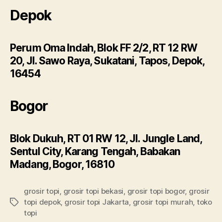
Depok
Perum Oma Indah, Blok FF 2/2, RT 12 RW
20, Jl. Sawo Raya, Sukatani, Tapos, Depok,
16454
Bogor
Blok Dukuh, RT 01 RW 12, Jl. Jungle Land,
Sentul City, Karang Tengah, Babakan
Madang, Bogor, 16810
grosir topi
,
grosir topi bekasi
,
grosir topi bogor
,
grosir
topi depok
,
grosir topi Jakarta
,
grosir topi murah
,
toko
Tags
topi