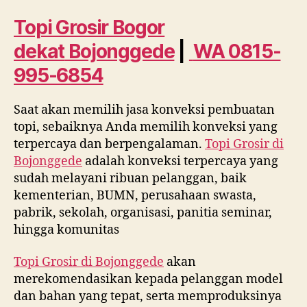
dekat
Bojonggede
Topi Grosir Bogor
WA
dekat
Bojonggede
|
WA 0815-
0815
995
995-6854
6854
Saat akan memilih jasa konveksi pembuatan
topi, sebaiknya Anda memilih konveksi yang
terpercaya dan berpengalaman.
Topi Grosir di
Bojonggede
adalah konveksi terpercaya yang
sudah melayani ribuan pelanggan, baik
kementerian, BUMN, perusahaan swasta,
pabrik, sekolah, organisasi, panitia seminar,
hingga komunitas
Topi Grosir di
Bojonggede
akan
merekomendasikan kepada pelanggan model
dan bahan yang tepat, serta memproduksinya