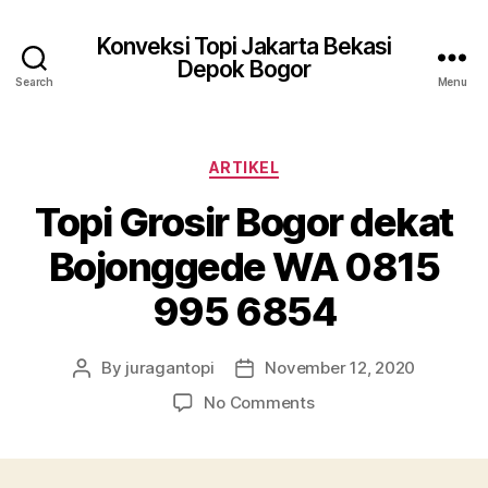
Konveksi Topi Jakarta Bekasi
Depok Bogor
Search
Menu
Categories
ARTIKEL
Topi Grosir Bogor dekat
Bojonggede WA 0815
995 6854
By
juragantopi
November 12, 2020
Post
Post
author
date
on
No Comments
Topi
Grosir
Bogor