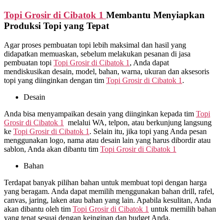
Topi Grosir di
Cibatok 1
Membantu Menyiapkan
Produksi Topi yang Tepat
Agar proses pembuatan topi lebih maksimal dan hasil yang
didapatkan memuaskan, sebelum melakukan pesanan di jasa
pembuatan topi
Topi Grosir di
Cibatok 1
, Anda dapat
mendiskusikan desain, model, bahan, warna, ukuran dan aksesoris
topi yang diinginkan dengan tim
Topi Grosir di
Cibatok 1
.
Desain
Anda bisa menyampaikan desain yang diinginkan kepada tim
Topi
Grosir di
Cibatok 1
melalui WA, telpon, atau berkunjung langsung
ke
Topi Grosir di
Cibatok 1
. Selain itu, jika topi yang Anda pesan
menggunakan logo, nama atau desain lain yang harus dibordir atau
sablon, Anda akan dibantu tim
Topi Grosir di
Cibatok 1
Bahan
Terdapat banyak pilihan bahan untuk membuat topi dengan harga
yang beragam. Anda dapat memilih menggunakan bahan drill, rafel,
canvas, jaring, laken atau bahan yang lain. Apabila kesulitan, Anda
akan dibantu oleh tim
Topi Grosir di
Cibatok 1
untuk memilih bahan
yang tepat sesuai dengan keinginan dan budget Anda.