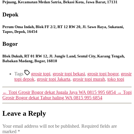
Pejuang, Kecamatan Medan Satria, Bekasi Kota, Jawa Barat, 17131
Depok
Perum Oma Indah, Blok FF 2/2, RT 12 RW 20, Jl. Sawo Raya, Sukatani,
Tapos, Depok, 16454
Bogor
Blok Dukuh, RT 01 RW 12, Jl. Jungle Land, Sentul City, Karang Tengah,
Babakan Madang, Bogor, 16810
Tags
grosir topi
,
grosir topi bekasi
,
grosir topi bogor
,
grosir
topi depok
,
grosir topi Jakarta
,
grosir topi murah
,
toko topi
←
Topi Grosir Bogor dekat Jugala Jaya WA 0815 995 6854
→
Topi
Grosir Bogor dekat Tahur haling WA 0815 995 6854
Leave a Reply
Your email address will not be published.
Required fields are
marked
*