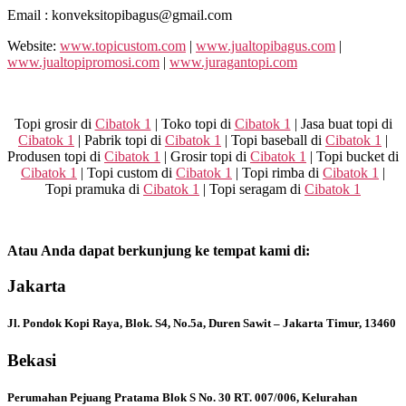
Email : konveksitopibagus@gmail.com
Website:
www.topicustom.com
|
www.jualtopibagus.com
|
www.jualtopipromosi.com
|
www.juragantopi.com
Topi grosir di
Cibatok 1
| Toko topi di
Cibatok 1
| Jasa buat topi di
Cibatok 1
| Pabrik topi di
Cibatok 1
| Topi baseball di
Cibatok 1
|
Produsen topi di
Cibatok 1
| Grosir topi di
Cibatok 1
| Topi bucket di
Cibatok 1
| Topi custom di
Cibatok 1
| Topi rimba di
Cibatok 1
|
Topi pramuka di
Cibatok 1
| Topi seragam di
Cibatok 1
Atau Anda dapat berkunjung ke tempat kami di:
Jakarta
Jl. Pondok Kopi Raya, Blok. S4, No.5a, Duren Sawit – Jakarta Timur, 13460
Bekasi
Perumahan Pejuang Pratama Blok S No. 30 RT. 007/006, Kelurahan