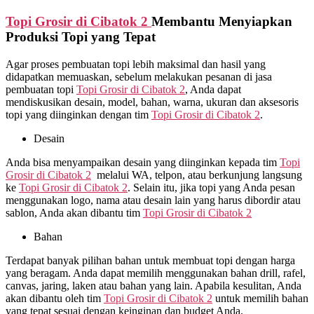
Topi Grosir di
Cibatok 2
Membantu Menyiapkan
Produksi Topi yang Tepat
Agar proses pembuatan topi lebih maksimal dan hasil yang
didapatkan memuaskan, sebelum melakukan pesanan di jasa
pembuatan topi
Topi Grosir di
Cibatok 2
, Anda dapat
mendiskusikan desain, model, bahan, warna, ukuran dan aksesoris
topi yang diinginkan dengan tim
Topi Grosir di
Cibatok 2
.
Desain
Anda bisa menyampaikan desain yang diinginkan kepada tim
Topi
Grosir di
Cibatok 2
melalui WA, telpon, atau berkunjung langsung
ke
Topi Grosir di
Cibatok 2
. Selain itu, jika topi yang Anda pesan
menggunakan logo, nama atau desain lain yang harus dibordir atau
sablon, Anda akan dibantu tim
Topi Grosir di
Cibatok 2
Bahan
Terdapat banyak pilihan bahan untuk membuat topi dengan harga
yang beragam. Anda dapat memilih menggunakan bahan drill, rafel,
canvas, jaring, laken atau bahan yang lain. Apabila kesulitan, Anda
akan dibantu oleh tim
Topi Grosir di
Cibatok 2
untuk memilih bahan
yang tepat sesuai dengan keinginan dan budget Anda.