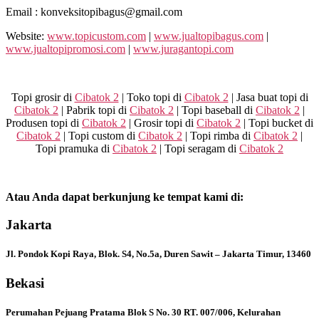
Email : konveksitopibagus@gmail.com
Website:
www.topicustom.com
|
www.jualtopibagus.com
|
www.jualtopipromosi.com
|
www.juragantopi.com
Topi grosir di
Cibatok 2
| Toko topi di
Cibatok 2
| Jasa buat topi di
Cibatok 2
| Pabrik topi di
Cibatok 2
| Topi baseball di
Cibatok 2
|
Produsen topi di
Cibatok 2
| Grosir topi di
Cibatok 2
| Topi bucket di
Cibatok 2
| Topi custom di
Cibatok 2
| Topi rimba di
Cibatok 2
|
Topi pramuka di
Cibatok 2
| Topi seragam di
Cibatok 2
Atau Anda dapat berkunjung ke tempat kami di:
Jakarta
Jl. Pondok Kopi Raya, Blok. S4, No.5a, Duren Sawit – Jakarta Timur, 13460
Bekasi
Perumahan Pejuang Pratama Blok S No. 30 RT. 007/006, Kelurahan