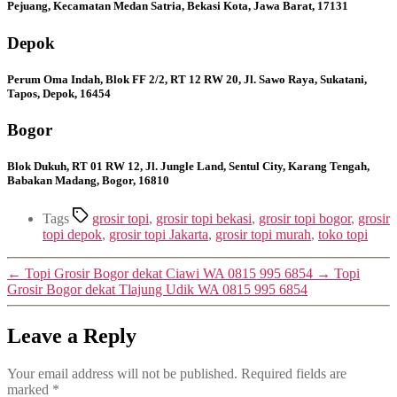
Pejuang, Kecamatan Medan Satria, Bekasi Kota, Jawa Barat, 17131
Depok
Perum Oma Indah, Blok FF 2/2, RT 12 RW 20, Jl. Sawo Raya, Sukatani,
Tapos, Depok, 16454
Bogor
Blok Dukuh, RT 01 RW 12, Jl. Jungle Land, Sentul City, Karang Tengah,
Babakan Madang, Bogor, 16810
Tags
grosir topi
,
grosir topi bekasi
,
grosir topi bogor
,
grosir
topi depok
,
grosir topi Jakarta
,
grosir topi murah
,
toko topi
←
Topi Grosir Bogor dekat Ciawi WA 0815 995 6854
→
Topi
Grosir Bogor dekat Tlajung Udik WA 0815 995 6854
Leave a Reply
Your email address will not be published.
Required fields are
marked
*