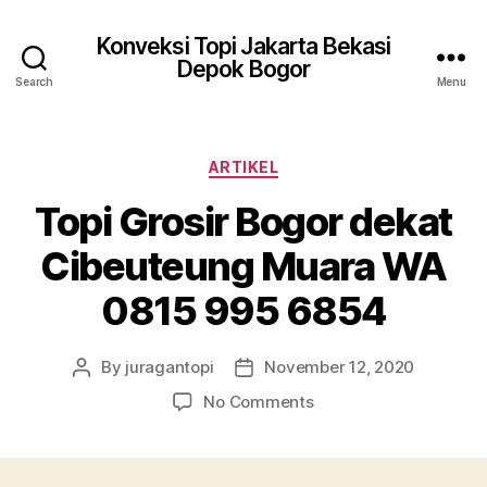
Konveksi Topi Jakarta Bekasi
Depok Bogor
Search
Menu
Categories
ARTIKEL
Topi Grosir Bogor dekat
Cibeuteung Muara WA
0815 995 6854
By
juragantopi
November 12, 2020
Post
Post
author
date
on
No Comments
Topi
Grosir
Bogor