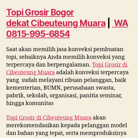
dekat
Cibeuteung
Topi Grosir Bogor
Muara
dekat
Cibeuteung Muara
|
WA
WA
0815
0815-995-6854
995
6854
Saat akan memilih jasa konveksi pembuatan
topi, sebaiknya Anda memilih konveksi yang
terpercaya dan berpengalaman.
Topi Grosir di
Cibeuteung Muara
adalah konveksi terpercaya
yang sudah melayani ribuan pelanggan, baik
kementerian, BUMN, perusahaan swasta,
pabrik, sekolah, organisasi, panitia seminar,
hingga komunitas
Topi Grosir di
Cibeuteung Muara
akan
merekomendasikan kepada pelanggan model
dan bahan yang tepat, serta memproduksinya