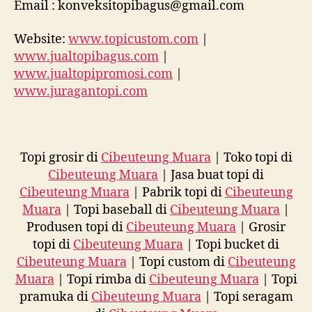
Email : konveksitopibagus@gmail.com
Website:
www.topicustom.com
|
www.jualtopibagus.com
|
www.jualtopipromosi.com
|
www.juragantopi.com
Topi grosir di
Cibeuteung Muara
| Toko topi di
Cibeuteung Muara
| Jasa buat topi di
Cibeuteung Muara
| Pabrik topi di
Cibeuteung
Muara
| Topi baseball di
Cibeuteung Muara
|
Produsen topi di
Cibeuteung Muara
| Grosir
topi di
Cibeuteung Muara
| Topi bucket di
Cibeuteung Muara
| Topi custom di
Cibeuteung
Muara
| Topi rimba di
Cibeuteung Muara
| Topi
pramuka di
Cibeuteung Muara
| Topi seragam